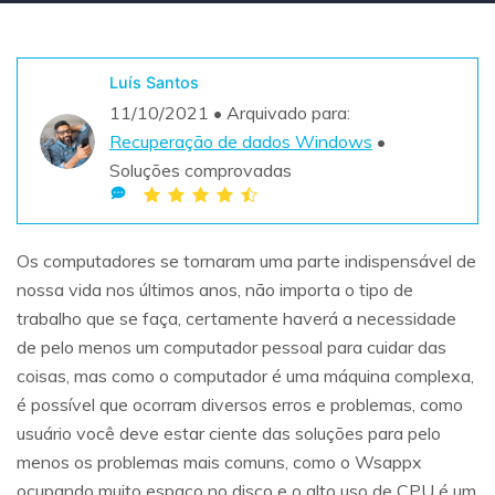
Teste Grátis
ENCONTRAR MAIS SOLUÇÕES
search
Luís Santos
11/10/2021 • Arquivado para:
Recoverit Grátis
Recuperação de dados Windows
•
Teste Online
Recupere dados perdidos/excluídos gratuitamente
Soluções comprovadas
Teste Grátis
Os computadores se tornaram uma parte indispensável de
nossa vida nos últimos anos, não importa o tipo de
Outros Produtos
trabalho que se faça, certamente haverá a necessidade
Repairit - Reparar Dados
de pelo menos um computador pessoal para cuidar das
coisas, mas como o computador é uma máquina complexa,
UBackit - Backup de Dados
é possível que ocorram diversos erros e problemas, como
usuário você deve estar ciente das soluções para pelo
menos os problemas mais comuns, como o Wsappx
ocupando muito espaço no disco e o alto uso de CPU é um