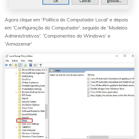
Agora clique em 'Política do Computador Local' e depois
em 'Configuração do Computador', seguido de 'Modelos
Administrativos', 'Componentes do Windows' e
'Armazenar'
Reparo de fotos com IA
Repare suas fotos, melhore a qualidade e restaure
momentos preciosos com uma solução baseada em
IA.
Vamos lá
Teste Online