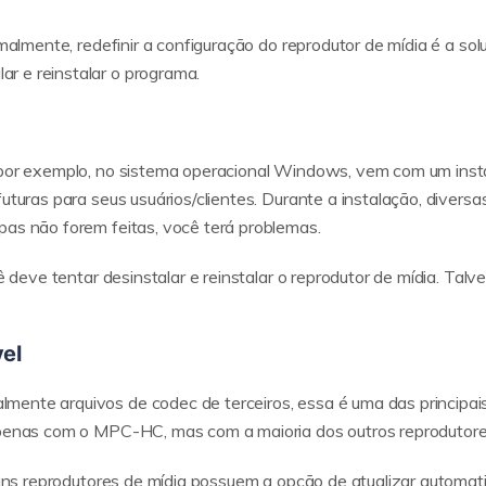
ormalmente, redefinir a configuração do reprodutor de mídia é a s
r e reinstalar o programa.
, por exemplo, no sistema operacional Windows, vem com um ins
futuras para seus usuários/clientes. Durante a instalação, divers
pas não forem feitas, você terá problemas.
cê deve tentar desinstalar e reinstalar o reprodutor de mídia. Tal
vel
ente arquivos de codec de terceiros, essa é uma das principais
apenas com o MPC-HC, mas com a maioria dos outros reprodutore
Alguns reprodutores de mídia possuem a opção de atualizar autom