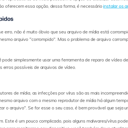
ão oferecem essa opção, dessa forma, é necessário
instalar os
pidos
e erro, não é muito óbvio que seu arquivo de mídia está corromp
esmo arquivo "corrompido". Mas o problema de arquivo corrompid
Você pode simplesmente usar uma ferramenta de reparo de vídeo 
s erros possíveis de arquivos de vídeo.
tores de mídia, as infecções por vírus são as mais incompreendid
 mesmo arquivo com o mesmo reprodutor de mídia há algum tempo
r o arquivo". Se for esse o seu caso, é bem provável que seja u
 sim. Este é um pouco complicado, pois alguns malwares/vírus po