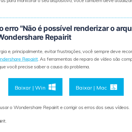
rus para monitorar o seu dispositivo, você também deve atualiza
 o erro "Não é possível renderizar o arq
ondershare Repairit
gia e, principalmente, evitar frustrações, você sempre deve reco
dershare Repairit
. As ferramentas de reparo de vídeo são com
 que você precise saber a causa do problema.
Baixar | Win
Baixar | Mac
usar o Wondershare Repairit e corrigir os erros dos seus vídeos.
rit.