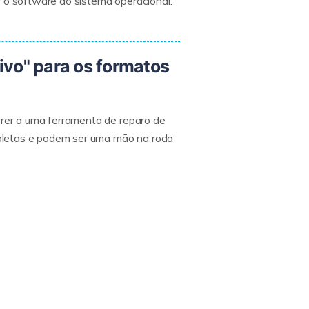
r o software do sistema operacional.
uivo" para os formatos
rrer a uma ferramenta de reparo de
pletas e podem ser uma mão na roda