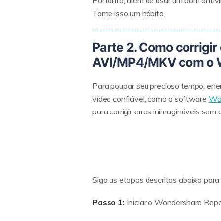
Portanto, além de usar um bom antiví
Torne isso um hábito.
Parte 2. Como corrigir
AVI/MP4/MKV com o W
Para poupar seu precioso tempo, ener
vídeo confiável, como o software
Won
para corrigir erros inimagináveis sem
Siga as etapas descritas abaixo para 
Passo 1:
Iniciar o Wondershare Repai