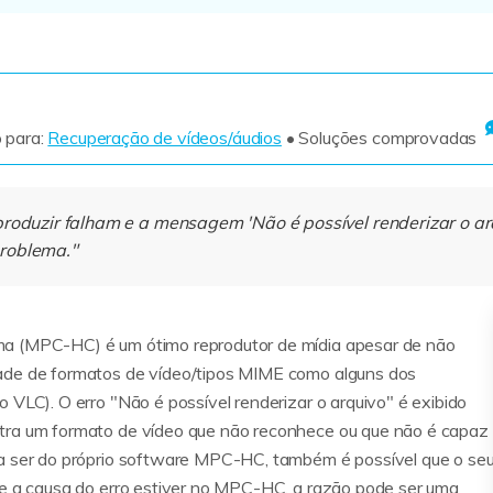
Ver todos os produtos
 para:
Recuperação de vídeos/áudios
• Soluções comprovadas
produzir falham e a mensagem 'Não é possível renderizar o ar
roblema."
ma (MPC-HC) é um ótimo reprodutor de mídia apesar de não
ade de formatos de vídeo/tipos MIME como alguns dos
 VLC). O erro "Não é possível renderizar o arquivo" é exibido
tra um formato de vídeo que não reconhece ou que não é capaz
sa ser do próprio software MPC-HC, também é possível que o se
Se a causa do erro estiver no MPC-HC, a razão pode ser uma