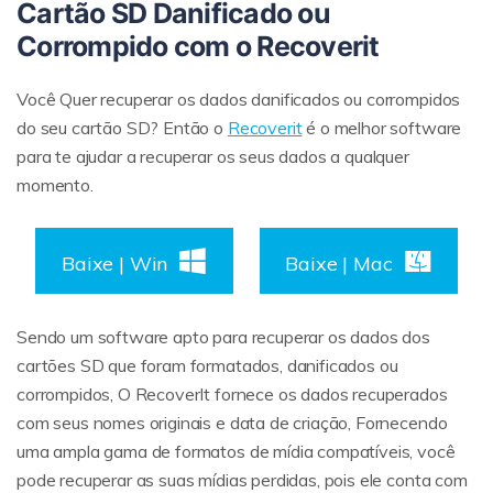
Cartão SD Danificado ou
Corrompido com o Recoverit
Você Quer recuperar os dados danificados ou corrompidos
do seu cartão SD? Então o
Recoverit
é o melhor software
Reparo de fotos com IA
para te ajudar a recuperar os seus dados a qualquer
Repare suas fotos, melhore a qualidade e restaure
momento.
momentos preciosos com uma solução baseada
em IA.
Baixe | Win
Baixe | Mac
Vamos lá
Teste Online
Sendo um software apto para recuperar os dados dos
cartões SD que foram formatados, danificados ou
corrompidos, O RecoverIt fornece os dados recuperados
com seus nomes originais e data de criação, Fornecendo
uma ampla gama de formatos de mídia compatíveis, você
pode recuperar as suas mídias perdidas, pois ele conta com