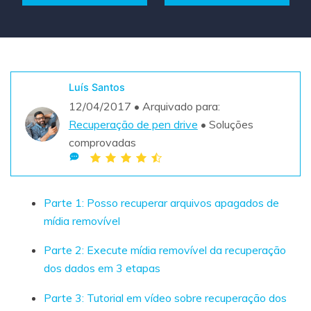
Teste Grátis
ENCONTRAR MAIS SOLUÇÕES
search
Recoverit Grátis
Luís Santos
Teste Online
Recupere dados perdidos/excluídos gratuitamente
12/04/2017 • Arquivado para:
Recuperação de pen drive
• Soluções
Teste Grátis
comprovadas
Outros Produtos
Parte 1: Posso recuperar arquivos apagados de
Repairit - Reparar Dados
mídia removível
UBackit - Backup de Dados
Parte 2: Execute mídia removível da recuperação
dos dados em 3 etapas
Parte 3: Tutorial em vídeo sobre recuperação dos