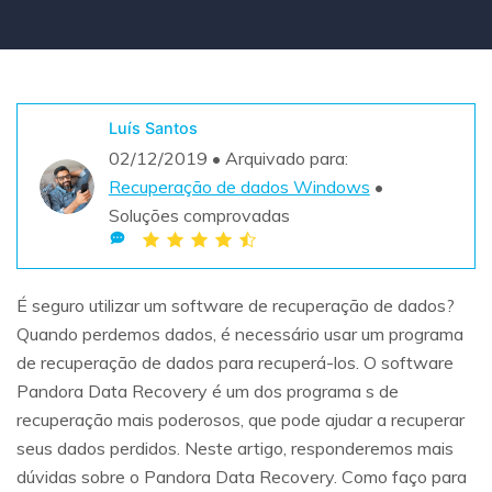
Teste Grátis
ENCONTRAR MAIS SOLUÇÕES
search
Recoverit Grátis
Luís Santos
Teste Online
Recupere dados perdidos/excluídos gratuitamente
02/12/2019 • Arquivado para:
Recuperação de dados Windows
•
Teste Grátis
Soluções comprovadas
Outros Produtos
É seguro utilizar um software de recuperação de dados?
Quando perdemos dados, é necessário usar um programa
Repairit - Reparar Dados
de recuperação de dados para recuperá-los. O software
UBackit - Backup de Dados
Pandora Data Recovery é um dos programa s de
recuperação mais poderosos, que pode ajudar a recuperar
seus dados perdidos. Neste artigo, responderemos mais
dúvidas sobre o Pandora Data Recovery. Como faço para