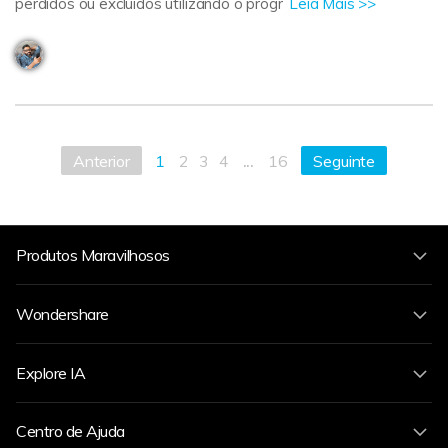
perdidos ou excluídos utilizando o progr
Leia Mais >>
...
Anterior
1
2
3
4
16
Seguinte
Produtos Maravilhosos
Wondershare
Explore IA
Centro de Ajuda