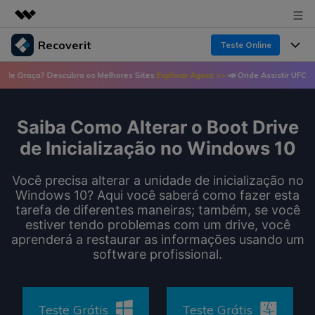
Recoverit
Teste Online
Produtos em destaque
 Descubra os Melhores Sites
Explorar Agora >>
📣 Onde Assistir UFC de Graça? De
Criatividade digital com IA generativa
Produtos
Negócios
Utilitários
Visão geral
Saiba Como Alterar o Boot Drive
Recursos
Recoverit para Windows
Sobre nós
Soluções
de Inicialização no Windows 10
Uma ferramenta líder de recuperação de dados
Recuperar arquivos de mídia
Soluções
para Windows
Sala de imprensa
Você precisa alterar a unidade de inicialização no
Recuperar arquivos de documentos
Windows 10? Aqui você saberá como fazer esta
Soluções de arquivos
Teste Grátis
tarefa de diferentes maneiras; também, se você
Porque Recoverit
Loja
Recuperação de dispositivos
estiver tendo problemas com um drive, você
Soluções para computadores
aprenderá a restaurar as informações usando um
Especialista em recuperação de dados
Guide
software profissional.
Suporte
Soluções para armazenamento
Recoverit para Mac
Histórias de usuários
Recupere dados ilimitados do sistema Mac
VERIFIQUE TODOS OS RECURSOS
Soluções de backup
Entrar
Tema Quente
Teste Grátis
Teste Grátis