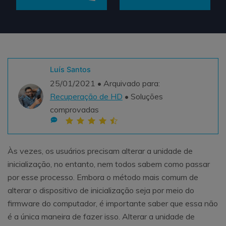
Teste Grátis
ENCONTRAR MAIS SOLUÇÕES
search
Recoverit Grátis
Teste Online
Recupere dados perdidos/excluídos gratuitamente
Luís Santos
25/01/2021 • Arquivado para:
Teste Grátis
Recuperação de HD
• Soluções
comprovadas
Outros Produtos
Às vezes, os usuários precisam alterar a unidade de
Repairit - Reparar Dados
inicialização, no entanto, nem todos sabem como passar
UBackit - Backup de Dados
por esse processo. Embora o método mais comum de
alterar o dispositivo de inicialização seja por meio do
firmware do computador, é importante saber que essa não
é a única maneira de fazer isso. Alterar a unidade de