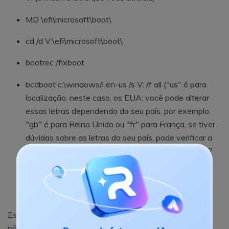
MD \efi\microsoft\boot\
cd /d V:\efi\microsoft\boot\
bootrec /fixboot
bcdboot c:\windows/l en-us /s V: /f all ("us" é para
localização, neste caso, os EUA; você pode alterar
essas letras dependendo do seu país, por exemplo,
"gb" é para Reino Unido ou "fr" para França, se tiver
dúvidas sobre as letras do seu país, pode verificar a
lista oficial nos códigos de país ISO 3166 1 Alpha 2
letras).
exit
Este processo deve corrigir os erros de inicialização, se
não for o caso, você pode seguir o próximo método.