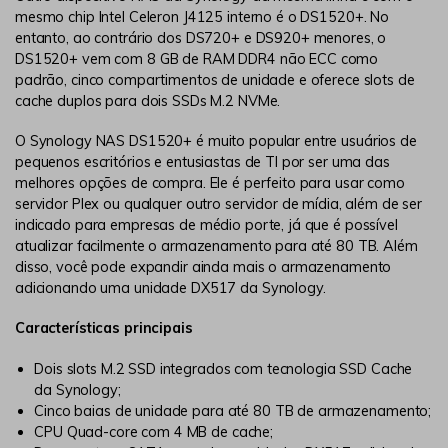
mesmo chip Intel Celeron J4125 interno é o DS1520+. No
entanto, ao contrário dos DS720+ e DS920+ menores, o
DS1520+ vem com 8 GB de RAM DDR4 não ECC como
padrão, cinco compartimentos de unidade e oferece slots de
cache duplos para dois SSDs M.2 NVMe.
O Synology NAS DS1520+ é muito popular entre usuários de
pequenos escritórios e entusiastas de TI por ser uma das
melhores opções de compra. Ele é perfeito para usar como
servidor Plex ou qualquer outro servidor de mídia, além de ser
indicado para empresas de médio porte, já que é possível
atualizar facilmente o armazenamento para até 80 TB. Além
disso, você pode expandir ainda mais o armazenamento
adicionando uma unidade DX517 da Synology.
Características principais
Dois slots M.2 SSD integrados com tecnologia SSD Cache
da Synology;
Cinco baias de unidade para até 80 TB de armazenamento;
CPU Quad-core com 4 MB de cache;