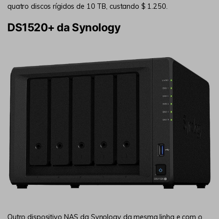
quatro discos rígidos de 10 TB, custando $ 1.250.
DS1520+ da Synology
Outro dispositivo NAS da Synology da mesma linha e com o