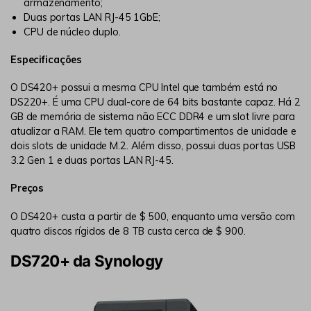
armazenamento;
Reparo de fotos com IA
Duas portas LAN RJ-45 1GbE;
Repare suas fotos, melhore a qualidade e restaure
CPU de núcleo duplo.
momentos preciosos com uma solução baseada em IA.
Especificações
Vamos lá
Teste Online
O DS420+ possui a mesma CPU Intel que também está no
DS220+. É uma CPU dual-core de 64 bits bastante capaz. Há 2
GB de memória de sistema não ECC DDR4 e um slot livre para
atualizar a RAM. Ele tem quatro compartimentos de unidade e
dois slots de unidade M.2. Além disso, possui duas portas USB
3.2 Gen 1 e duas portas LAN RJ-45.
Preços
O DS420+ custa a partir de $ 500, enquanto uma versão com
quatro discos rígidos de 8 TB custa cerca de $ 900.
DS720+ da Synology