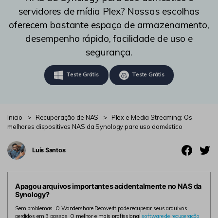
search
ENCONTRAR MAIS SOLUÇÕES
servidores de mídia Plex? Nossas escolhas
oferecem bastante espaço de armazenamento,
Teste Online
desempenho rápido, facilidade de uso e
Recoverit Grátis
segurança.
Recupere dados perdidos/excluídos gratuitamente
Teste Grátis
Teste Grátis
Teste Grátis
Inicio
>
Recuperação de NAS
>
Plex e Media Streaming: Os
melhores dispositivos NAS da Synology para uso doméstico
Outros Produtos
Repairit - Reparar Dados
Luís Santos
UBackit - Backup de Dados
Apagou arquivos importantes acidentalmente no NAS da
Synology?
Sem problemas. O Wondershare Recoverit pode recuperar seus arquivos
perdidos em 3 passos. O melhor e mais profissional
software de recuperação