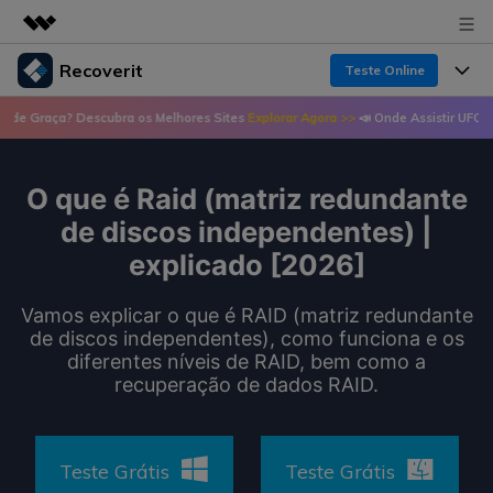
Recoverit
Teste Online
Produtos em destaque
a? Descubra os Melhores Sites
Explorar Agora >>
📣 Onde Assistir UFC de Graça? 
Criatividade digital com IA generativa
Produtos
Negócios
Utilitários
Visão geral
O que é Raid (matriz redundante
Recursos
Recoverit para Windows
Sobre nós
Soluções
de discos independentes) |
Uma ferramenta líder de recuperação de dados
Recuperar arquivos de mídia
explicado [2026]
Soluções
para Windows
Sala de imprensa
Recuperar arquivos de documentos
Soluções de arquivos
Vamos explicar o que é RAID (matriz redundante
Teste Grátis
Porque Recoverit
de discos independentes), como funciona e os
Loja
Recuperação de dispositivos
diferentes níveis de RAID, bem como a
Soluções para computadores
Especialista em recuperação de dados
recuperação de dados RAID.
Guide
Suporte
Soluções para armazenamento
Recoverit para Mac
Histórias de usuários
Recupere dados ilimitados do sistema Mac
VERIFIQUE TODOS OS RECURSOS
Soluções de backup
Teste Grátis
Teste Grátis
Entrar
Tema Quente