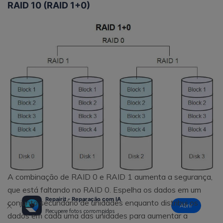
RAID 10 (RAID 1+0)
A combinação de RAID 0 e RAID 1 aumenta a segurança,
que está faltando no RAID 0. Espelha os dados em um
Repairit - Reparação com IA
conjunto secundário de unidades enquanto distribui os
Abrir
Recupere fotos corrompidas
dados em cada uma das unidades para aumentar a