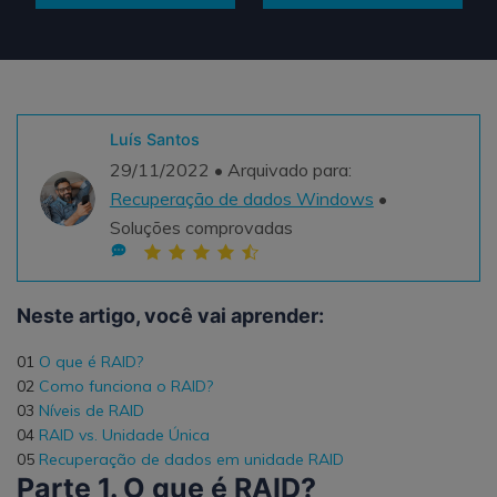
Teste Grátis
ENCONTRAR MAIS SOLUÇÕES
search
Recoverit Grátis
Luís Santos
Teste Online
Recupere dados perdidos/excluídos gratuitamente
29/11/2022 • Arquivado para:
Recuperação de dados Windows
•
Teste Grátis
Soluções comprovadas
Outros Produtos
Neste artigo, você vai aprender:
Repairit - Reparar Dados
01
O que é RAID?
UBackit - Backup de Dados
02
Como funciona o RAID?
03
Níveis de RAID
04
RAID vs. Unidade Única
05
Recuperação de dados em unidade RAID
Parte 1. O que é RAID?