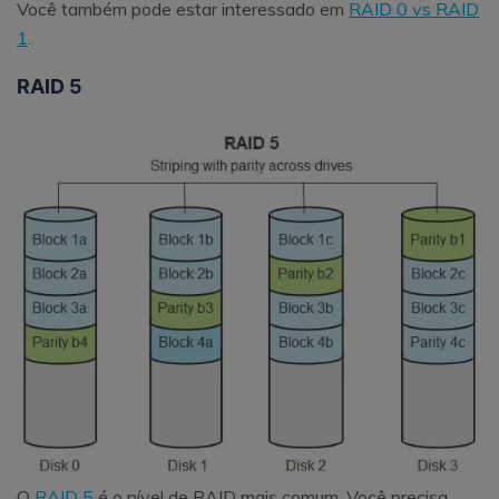
Você também pode estar interessado em
RAID 0 vs RAID
1
.
RAID 5
O
RAID 5
é o nível de RAID mais comum. Você precisa