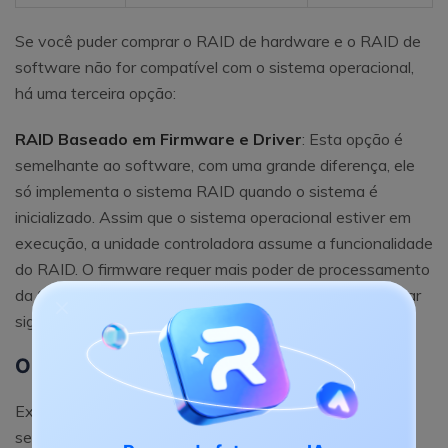
Se você puder comprar o RAID de hardware e o RAID de
software não for compatível com o sistema operacional,
há uma terceira opção:
RAID Baseado em Firmware e Driver
: Esta opção é
semelhante ao software, com uma grande diferença, ele
só implementa o sistema RAID quando o sistema é
inicializado. Assim que o sistema operacional estiver em
execução, a unidade controladora assume a funcionalidade
do RAID. O firmware requer mais poder de processamento
da CPU do que as outras duas opções, o que pode afetar
significativamente o desempenho do computador.
Outros programas do tipo RAID
Existem alguns outros programas disponíveis que são
semelhantes ao RAID. As duas alternativas mais