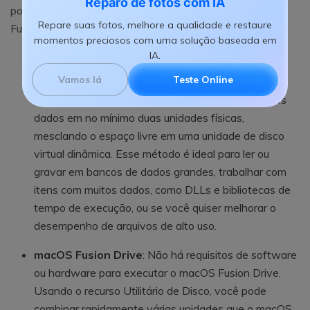
Reparo de fotos com IA
populares são o Windows Striped Volume e o macOS
Repare suas fotos, melhore a qualidade e restaure
Fusion Drive.
momentos preciosos com uma solução baseada em
IA.
Windows Striped Volume
: Tem a mesma
Vamos lá
Teste Online
funcionalidade básica do RAID 0 e está disponível
apenas com servidores Windows. Ele armazena os
dados em no mínimo duas unidades físicas,
mesclando o espaço livre em uma unidade de disco
virtual dinâmica. Esse método é ideal para ler ou
gravar em bancos de dados grandes, trabalhar com
itens com muitos dados, como DLLs e bibliotecas de
tempo de execução, ou se você quiser melhorar o
desempenho de arquivos de alto uso.
macOS Fusion Drive
: Não há requisitos de software
ou hardware para executar o macOS Fusion Drive.
Usando o recurso Utilitário de Disco, você pode
combinar rapidamente várias unidades que o macOS