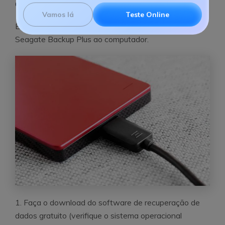
do disco rígido externo da Seagate
IA.
Vamos lá
Teste Online
Em primeiro lugar, conecte o disco rígido portátil
Seagate Backup Plus ao computador.
1. Faça o download do software de recuperação de
dados gratuito (verifique o sistema operacional