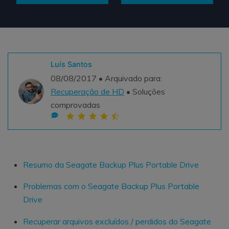
Teste Grátis
ENCONTRAR MAIS SOLUÇÕES
search
Recoverit Grátis
Luís Santos
Teste Online
Recupere dados perdidos/excluídos gratuitamente
08/08/2017 • Arquivado para:
Recuperação de HD
• Soluções
Teste Grátis
comprovadas
Outros Produtos
Repairit - Reparar Dados
Resumo da Seagate Backup Plus Portable Drive
UBackit - Backup de Dados
Problemas com o Seagate Backup Plus Portable
Drive
Recuperar arquivos excluídos / perdidos do Seagate