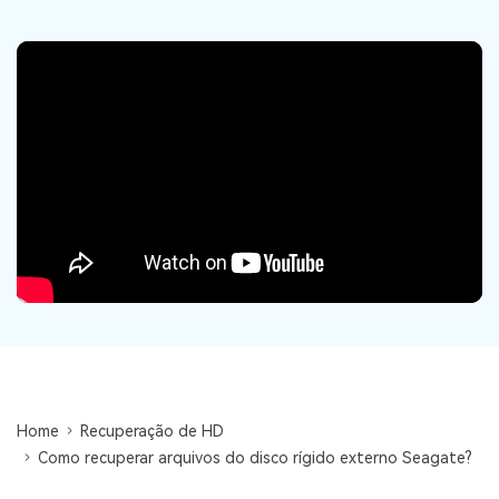
search
ENCONTRAR MAIS SOLUÇÕES
Recoverit Grátis
Recupere dados perdidos/excluídos gratuitamente
Teste Grátis
Outros Produtos
Repairit - Reparar Dados
UBackit - Backup de Dados
Home
Recuperação de HD
Como recuperar arquivos do disco rígido externo Seagate?