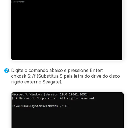
Digite o comando abaixo e pressione Enter:
chkdsk S: /f (Substitua S pela letra do drive do disco
rígido externo Seagate).