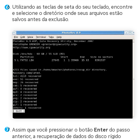
Utilizando as teclas de seta do seu teclado, encontre
e selecione o diretório onde seus arquivos estão
salvos antes da exclusão.
Assim que você pressionar o botão
Enter
do passo
anterior, a recuperação de dados do disco rígido