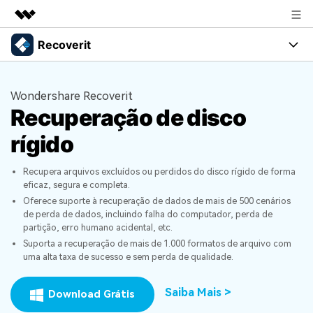
Recoverit
Produtos em destaque
Criatividade digital com IA generativa
Produtos
Negócios
Utilitários
Wondershare Recoverit
Visão geral
Recuperação de disco
Recursos
Sobre nós
Soluções
Recoverit para Windows
rígido
Recuperar arquivos de mídia
Uma ferramenta líder de recuperação de dados para
Sala de imprensa
Soluções
Windows
Recupera arquivos excluídos ou perdidos do disco rígido de forma
Recuperar arquivos de documentos
Soluções de arquivos
Loja
eficaz, segura e completa.
Porque Recoverit
Teste Grátis
Oferece suporte à recuperação de dados de mais de 500 cenários
Recuperação de dispositivos
Soluções para computadores
de perda de dados, incluindo falha do computador, perda de
Especialista em recuperação de dados
Suporte
Guide
partição, erro humano acidental, etc.
Suporta a recuperação de mais de 1.000 formatos de arquivo com
Soluções para armazenamento
Histórias de usuários
uma alta taxa de sucesso e sem perda de qualidade.
Recoverit para Mac
Entrar
Soluções de backup
Recupere dados ilimitados do sistema Mac
VERIFIQUE TODOS OS RECURSOS
Tema Quente
Saiba Mais >
Download Grátis
Teste Grátis