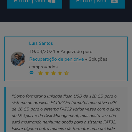
Baixar | Win
Baixar | Mac
Teste Grátis
ENCONTRAR MAIS SOLUÇÕES
search
Recoverit Grátis
Teste Online
Recupere dados perdidos/excluídos gratuitamente
Luís Santos
19/04/2021 • Arquivado para:
Teste Grátis
Recuperação de pen drive
• Soluções
comprovadas
Outros Produtos
Repairit - Reparar Dados
"Como formatar a unidade flash USB de 128 GB para o
UBackit - Backup de Dados
sistema de arquivos FAT32? Eu formatei meu drive USB
de 16 GB para o sistema FAT32 várias vezes com a ajuda
do Diskpart e do Disk Management, mas desta vez não
está mostrando nenhuma opção para o sistema FAT32.
Existe alguma outra maneira de formatar uma unidade