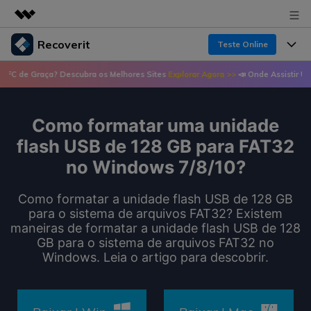
Recoverit
Teste Online
Produtos em destaque
Graça? Descubra os Melhores Sites
Explorar Agora >>
📣 Onde Assistir UFC de Gra
Criatividade digital com IA generativa
Produtos
Negócios
Utilitários
Visão geral
Como formatar uma unidade
Recursos
Recoverit para Windows
Sobre nós
Soluções
flash USB de 128 GB para FAT32
Uma ferramenta líder de recuperação de dados
Recuperar arquivos de mídia
no Windows 7/8/10?
Soluções
para Windows
Sala de imprensa
Recuperar arquivos de documentos
Soluções de arquivos
Como formatar a unidade flash USB de 128 GB
Teste Grátis
Porque Recoverit
para o sistema de arquivos FAT32? Existem
Loja
Recuperação de dispositivos
maneiras de formatar a unidade flash USB de 128
Soluções para computadores
Especialista em recuperação de dados
GB para o sistema de arquivos FAT32 no
Guide
Windows. Leia o artigo para descobrir.
Suporte
Soluções para armazenamento
Recoverit para Mac
Histórias de usuários
Recupere dados ilimitados do sistema Mac
VERIFIQUE TODOS OS RECURSOS
Soluções de backup
Entrar
Tema Quente