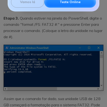
Vamos lá
Teste Online
Etapa 3.
Quando estiver na janela do PowerShell, digite o
comando "format /FS: FAT32 #:" e pressione Enter para
processar o comando. (Coloque a letra da unidade no lugar
de #).
Assim que o comando for dado, sua unidade USB de 128
GB começará a formatação para o sistema FAT32. Pode