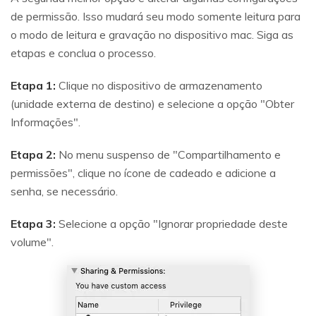
de permissão. Isso mudará seu modo somente leitura para
o modo de leitura e gravação no dispositivo mac. Siga as
Reparo de fotos com IA
etapas e conclua o processo.
Repare suas fotos, melhore a qualidade e restaure
momentos preciosos com uma solução baseada em
Etapa 1:
Clique no dispositivo de armazenamento
IA.
(unidade externa de destino) e selecione a opção "Obter
Vamos lá
Teste Online
Informações".
Etapa 2:
No menu suspenso de "Compartilhamento e
permissões", clique no ícone de cadeado e adicione a
senha, se necessário.
Etapa 3:
Selecione a opção "Ignorar propriedade deste
volume".