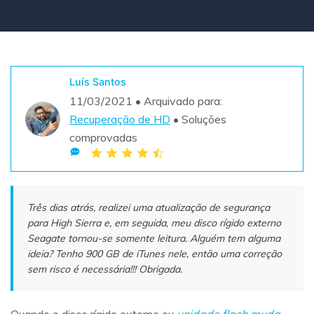
Teste Grátis
ENCONTRAR MAIS SOLUÇÕES
search
Recoverit Grátis
Luís Santos
Teste Online
Recupere dados perdidos/excluídos gratuitamente
11/03/2021 • Arquivado para:
Recuperação de HD
• Soluções
Teste Grátis
comprovadas
Outros Produtos
Três dias atrás, realizei uma atualização de segurança
Repairit - Reparar Dados
para High Sierra e, em seguida, meu disco rígido externo
UBackit - Backup de Dados
Seagate tornou-se somente leitura. Alguém tem alguma
ideia? Tenho 900 GB de iTunes nele, então uma correção
sem risco é necessária!!! Obrigada.
Quando o disco rígido externo ou
unidade flash muda