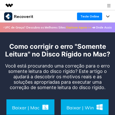
Recoverit
Teste Online
Produtos em destaque
 de Graça? Descubra os Melhores Sites
Explorar Agora >>
📣 Onde Assistir UFC de
Criatividade digital com IA generativa
Produtos
Negócios
Utilitários
Visão geral
Como corrigir o erro "Somente
Recursos
Recoverit para Windows
Sobre nós
Soluções
Leitura" no Disco Rígido no Mac?
Uma ferramenta líder de recuperação de dados
Recuperar arquivos de mídia
Soluções
para Windows
Sala de imprensa
Você está procurando uma correção para o erro
Recuperar arquivos de documentos
somente leitura do disco rígido? Este artigo o
Soluções de arquivos
Teste Grátis
ajudará a descobrir os motivos reais e as
Porque Recoverit
Loja
Recuperação de dispositivos
soluções apropriadas para executar uma
Soluções para computadores
correção de somente leitura do disco rígido.
Especialista em recuperação de dados
Guide
Suporte
Soluções para armazenamento
Recoverit para Mac
Histórias de usuários
Recupere dados ilimitados do sistema Mac
VERIFIQUE TODOS OS RECURSOS
Baixar | Mac
Baixar | Win
Soluções de backup
Entrar
Tema Quente