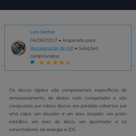
Teste Grátis
ENCONTRAR MAIS SOLUÇÕES
search
Recoverit Grátis
Luís Santos
Teste Online
04/08/2017 • Arquivado para:
Recupere dados perdidos/excluídos gratuitamente
Recuperação de HD
• Soluções
Teste Grátis
comprovadas
Outros Produtos
Os discos rígidos são componentes específicos de
Repairit - Reparar Dados
armazenamento de dados num computador e são
UBackit - Backup de Dados
compostos por vários discos em paralelo cobertos por
uma capa, um atuador e um eixo atuador, um prato
metálico, um eixo do disco, um apontador e os
conectadores de energia e IDE.