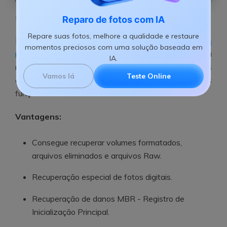
5.Zero Assumption Recovery
Reparo de fotos com IA
Repare suas fotos, melhore a qualidade e restaure
Este software permite-lhe
recuperar dados de discos
momentos preciosos com uma solução baseada em
rígidos
e resolver vários problemas, sendo a
IA.
recuperação de dados Raid uma das opções
Vamos lá
Teste Online
disponíveis. Este software contém muitas outras
funções.
Vantagens:
Consegue recuperar volumes formatados,
arquivos eliminados e arquivos Raw.
Recuperação especial de fotos digitais.
Recuperação de danos MBR - Registro de
Inicialização Principal.