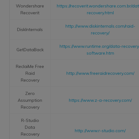
Wondershare
https://recoverit.wondershare.com.br/da
Recoverit
recovery.html
http://www.diskinternals.com/raid-
DiskInternals
recovery/
https://www.runtime.org/data-recovery
GetDataBack
software.htm
ReclaiMe Free
Raid
http://www.freeraidrecovery.com/
Recovery
Zero
Assumption
https://www.z-a-recovery.com/
Recovery
R-Studio
Data
http://www.r-studio.com/
Recovery