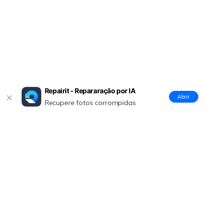
Repairit - Repararação por IA
Abrir
Recupere fotos corrompidas
Produtos Maravilhosos
Wondershare
Explore IA