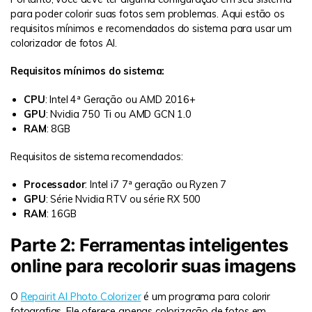
para poder colorir suas fotos sem problemas. Aqui estão os
requisitos mínimos e recomendados do sistema para usar um
colorizador de fotos AI.
Requisitos mínimos do sistema:
CPU
: Intel 4ª Geração ou AMD 2016+
GPU
: Nvidia 750 Ti ou AMD GCN 1.0
RAM
: 8GB
Requisitos de sistema recomendados:
Processador
: Intel i7 7ª geração ou Ryzen 7
GPU
: Série Nvidia RTV ou série RX 500
RAM
: 16GB
Parte 2: Ferramentas inteligentes
online para recolorir suas imagens
O
Repairit AI Photo Colorizer
é um programa para colorir
fotografias. Ele oferece apenas colorização de fotos em