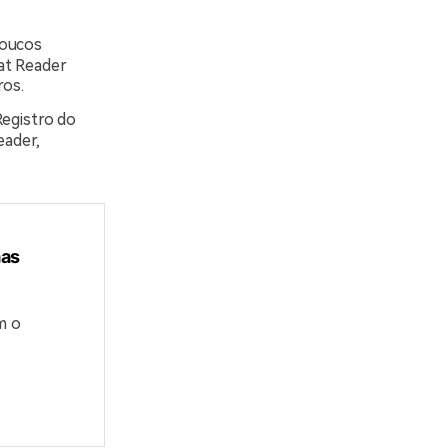
poucos
at Reader
ros.
egistro do
ader,
mas
m o