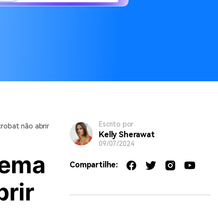
Escrito por
robat não abrir
Kelly Sherawat
09/07/2024
lema
Compartilhe:
rir