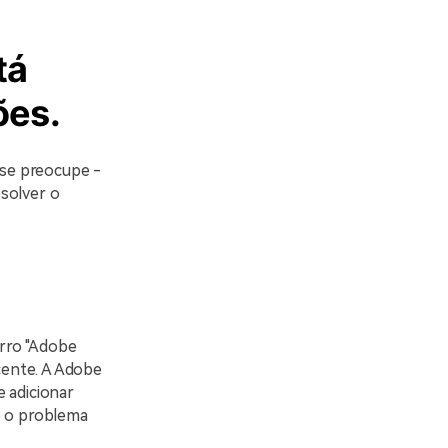
tá
ões.
se preocupe -
solver o
rro "Adobe
ecente. A Adobe
e adicionar
e o problema