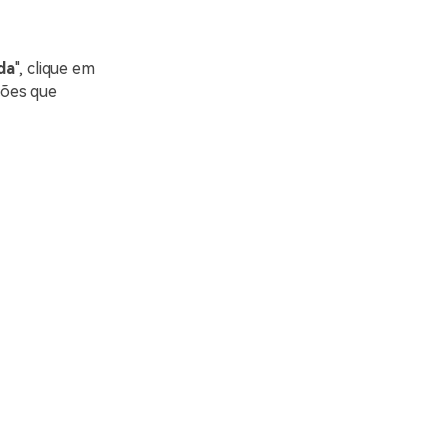
da
", clique em
uções que