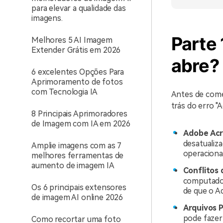
para elevar a qualidade das
imagens.
Parte 
Melhores 5 AI Imagem
Extender Grátis em 2026
abre?
6 excelentes Opções Para
Aprimoramento de fotos
com Tecnologia IA
Antes de come
trás do erro "
8 Principais Aprimoradores
de Imagem com IA em 2026
Adobe Acr
desatualiz
Amplie imagens com as 7
operacional
melhores ferramentas de
aumento de imagem IA
Conflitos 
computador
Os 6 principais extensores
de que o A
de imagem AI online 2026
Arquivos 
pode fazer
Como recortar uma foto