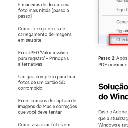
5 maneiras de deixar uma
foto mais nítida [passo a
passo]
Como corrigir erros de
carregamento de imagens
em seu site
Erro JPEG 'Valor inválido
Passo 2:
Após 
para registro' - Principais
alternativas
PDF novamente
Um guia completo para tirar
fotos de um cartão SD
Solução
corrompido
do Win
Erros comuns de captura de
imagens do Mac e correções
Caso o Adobe 
que você deve tentar
que a atualiza
Como visualizar fotos em
Windows e reto