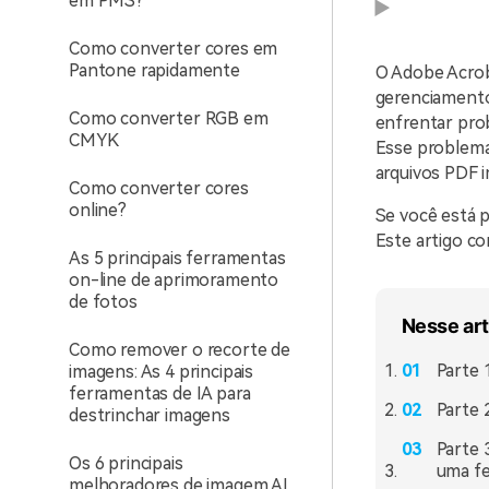
em PMS?
Como converter cores em
Pantone rapidamente
O Adobe Acrob
gerenciamento
Como converter RGB em
enfrentar pro
CMYK
Esse problema 
arquivos PDF 
Como converter cores
online?
Se você está 
Este artigo co
As 5 principais ferramentas
on-line de aprimoramento
de fotos
Nesse art
Como remover o recorte de
Parte 
imagens: As 4 principais
ferramentas de IA para
Parte 
destrinchar imagens
Parte 
Os 6 principais
uma fe
melhoradores de imagem AI