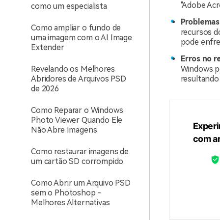
"Adobe Acr
como um especialista
Problemas 
Como ampliar o fundo de
recursos d
uma imagem com o AI Image
pode enfre
Extender
Erros no r
Revelando os Melhores
Windows p
Abridores de Arquivos PSD
resultando 
de 2026
Como Reparar o Windows
Photo Viewer Quando Ele
Experi
Não Abre Imagens
com a
Como restaurar imagens de
um cartão SD corrompido
Como Abrir um Arquivo PSD
sem o Photoshop -
Melhores Alternativas