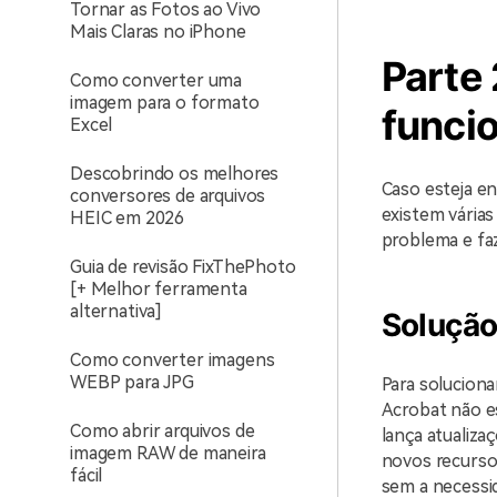
Tornar as Fotos ao Vivo
Mais Claras no iPhone
Parte
Como converter uma
imagem para o formato
funci
Excel
Descobrindo os melhores
Caso esteja e
conversores de arquivos
existem várias
HEIC em 2026
problema e faz
Guia de revisão FixThePhoto
[+ Melhor ferramenta
alternativa]
Solução
Como converter imagens
WEBP para JPG
Para solucion
Acrobat não es
Como abrir arquivos de
lança atualiza
imagem RAW de maneira
novos recursos
fácil
sem a necessi