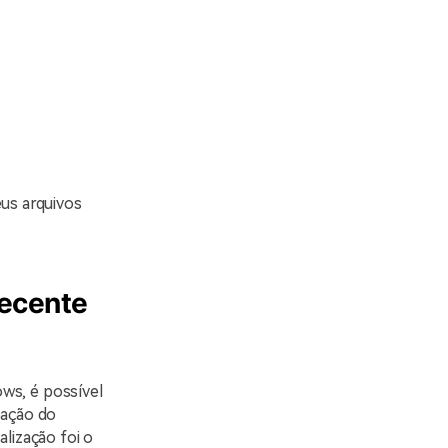
eus arquivos
recente
ws, é possível
zação do
lização foi o