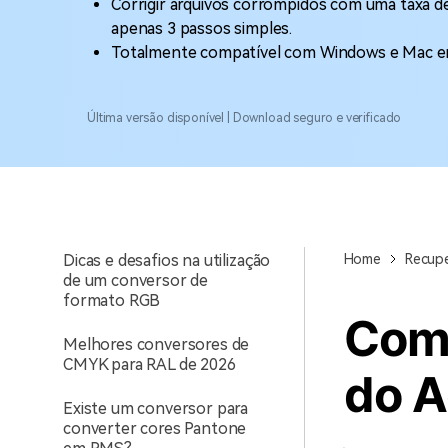
Corrigir arquivos corrompidos com uma taxa d
Como converter imagens
para CMYK usando o
apenas 3 passos simples.
Photoshop
Totalmente compatível com Windows e Mac em
Melhores opções de
conversores de CMYK para
Última versão disponível | Download seguro e verificado
NCS para testar
Conversores RGB para
nomes de cores: As 5
melhores ferramentas
Dicas e desafios na utilização
Home
Recupe
de um conversor de
formato RGB
Como
Melhores conversores de
CMYK para RAL de 2026
do A
Existe um conversor para
converter cores Pantone