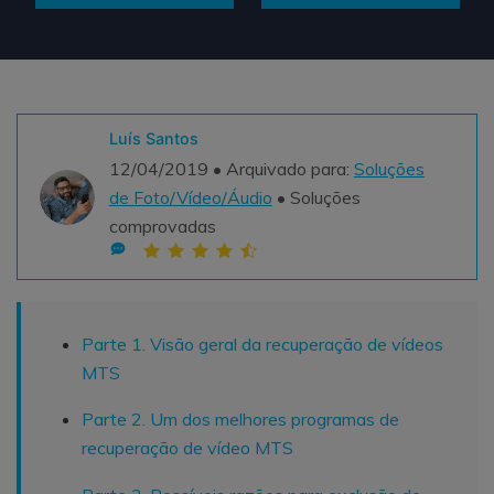
Teste Grátis
ENCONTRAR MAIS SOLUÇÕES
search
Recoverit Grátis
Luís Santos
Teste Online
Recupere dados perdidos/excluídos gratuitamente
12/04/2019 • Arquivado para:
Soluções
de Foto/Vídeo/Áudio
• Soluções
Teste Grátis
comprovadas
Outros Produtos
Repairit - Reparar Dados
Parte 1. Visão geral da recuperação de vídeos
MTS
UBackit - Backup de Dados
Parte 2. Um dos melhores programas de
recuperação de vídeo MTS