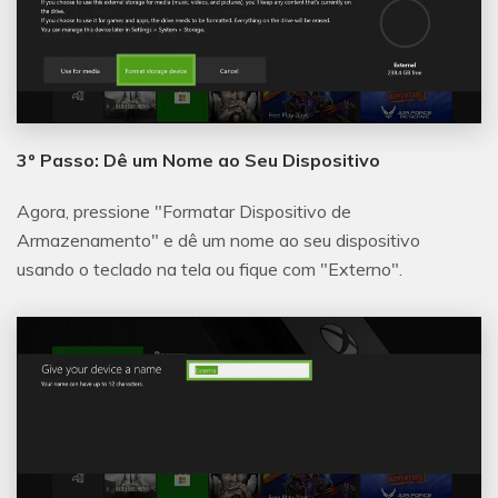
3º Passo: Dê um Nome ao Seu Dispositivo
Agora, pressione "Formatar Dispositivo de
Armazenamento" e dê um nome ao seu dispositivo
usando o teclado na tela ou fique com "Externo".
Reparo de fotos com IA
Repare suas fotos, melhore a qualidade e restaure
momentos preciosos com uma solução baseada em