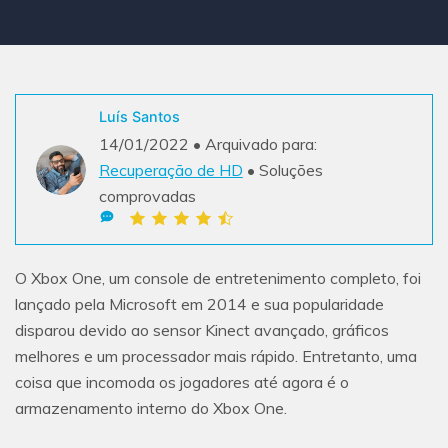
Teste Grátis
ENCONTRAR MAIS SOLUÇÕES
search
Recoverit Grátis
Luís Santos
Teste Online
Recupere dados perdidos/excluídos gratuitamente
14/01/2022 • Arquivado para:
Recuperação de HD
• Soluções
Teste Grátis
comprovadas
Outros Produtos
O Xbox One, um console de entretenimento completo, foi
lançado pela Microsoft em 2014 e sua popularidade
Repairit - Reparar Dados
disparou devido ao sensor Kinect avançado, gráficos
UBackit - Backup de Dados
melhores e um processador mais rápido. Entretanto, uma
coisa que incomoda os jogadores até agora é o
armazenamento interno do Xbox One.