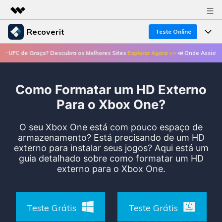
Recoverit
Teste Online
Produtos em destaque
de Graça? Descubra os Melhores Sites
Explorar Agora >>
📣 Onde Assistir UFC de 
Criatividade digital com IA generativa
Produtos
Negócios
Utilitários
Visão geral
Como Formatar um HD Externo
Recursos
Recoverit para Windows
Sobre nós
Soluções
Para o Xbox One?
Uma ferramenta líder de recuperação de dados
Recuperar arquivos de mídia
Soluções
para Windows
Sala de imprensa
O seu Xbox One está com pouco espaço de
Recuperar arquivos de documentos
armazenamento? Está precisando de um HD
Soluções de arquivos
Teste Grátis
externo para instalar seus jogos? Aqui está um
Porque Recoverit
Loja
Recuperação de dispositivos
guia detalhado sobre como formatar um HD
Soluções para computadores
externo para o Xbox One.
Especialista em recuperação de dados
Guide
Suporte
Soluções para armazenamento
Recoverit para Mac
Histórias de usuários
Recupere dados ilimitados do sistema Mac
VERIFIQUE TODOS OS RECURSOS
Teste Grátis
Teste Grátis
Soluções de backup
Entrar
Tema Quente