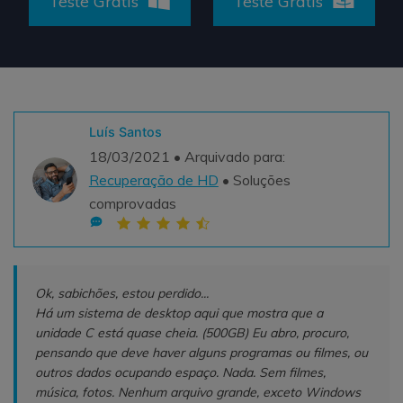
Teste Grátis
Teste Grátis
Teste Grátis
ENCONTRAR MAIS SOLUÇÕES
search
Recoverit Grátis
Teste Online
Recupere dados perdidos/excluídos gratuitamente
Luís Santos
18/03/2021 • Arquivado para:
Teste Grátis
Recuperação de HD
• Soluções
comprovadas
Outros Produtos
Repairit - Reparar Dados
Ok, sabichões, estou perdido...
UBackit - Backup de Dados
Há um sistema de desktop aqui que mostra que a
unidade C está quase cheia. (500GB) Eu abro, procuro,
pensando que deve haver alguns programas ou filmes, ou
outros dados ocupando espaço. Nada. Sem filmes,
música, fotos. Nenhum arquivo grande, exceto Windows