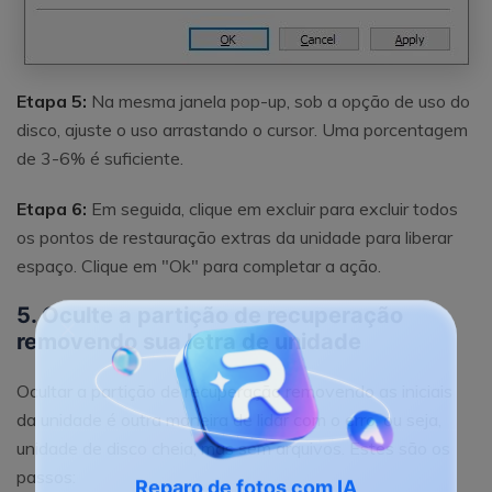
Etapa 5:
Na mesma janela pop-up, sob a opção de uso do
disco, ajuste o uso arrastando o cursor. Uma porcentagem
de 3-6% é suficiente.
Etapa 6:
Em seguida, clique em excluir para excluir todos
os pontos de restauração extras da unidade para liberar
espaço. Clique em "Ok" para completar a ação.
5. Oculte a partição de recuperação
removendo sua letra de unidade
Ocultar a partição de recuperação removendo as iniciais
da unidade é outra maneira de lidar com o erro, ou seja,
unidade de disco cheia, mas sem arquivos. Estes são os
passos: