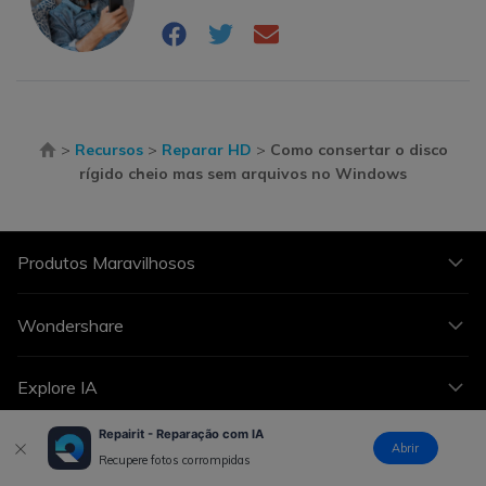
>
Recursos
>
Reparar HD
>
Como consertar o disco
rígido cheio mas sem arquivos no Windows
Produtos Maravilhosos
Wondershare
Explore IA
Repairit - Reparação com IA
Centro de Ajuda
Abrir
Recupere fotos corrompidas