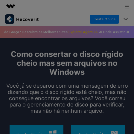
Recoverit
Teste Online
Produtos em destaque
 Descubra os Melhores Sites
Explorar Agora >>
📣 Onde Assistir UFC de Graça? De
Criatividade digital com IA generativa
Produtos
Negócios
Utilitários
Visão geral
Como consertar o disco rígido
Recursos
Recoverit para Windows
Sobre nós
Soluções
cheio mas sem arquivos no
Uma ferramenta líder de recuperação de dados
Recuperar arquivos de mídia
Windows
Soluções
para Windows
Sala de imprensa
Recuperar arquivos de documentos
Soluções de arquivos
Você já se deparou com uma mensagem de erro
Teste Grátis
Porque Recoverit
dizendo que o disco rígido está cheio, mas não
Loja
Recuperação de dispositivos
consegue encontrar os arquivos? Você correu
Soluções para computadores
Especialista em recuperação de dados
para o gerenciamento de disco para verificar,
Guide
mas não há nenhum arquivo.
Suporte
Soluções para armazenamento
Recoverit para Mac
Histórias de usuários
Recupere dados ilimitados do sistema Mac
VERIFIQUE TODOS OS RECURSOS
Soluções de backup
Entrar
Tema Quente