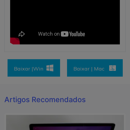
Baixar |Win
Baixar | Mac
Artigos Recomendados