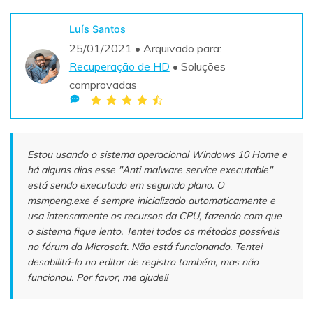
Teste Grátis
ENCONTRAR MAIS SOLUÇÕES
Luís Santos
search
25/01/2021 • Arquivado para:
Recuperação de HD
• Soluções
Recoverit Grátis
comprovadas
Teste Online
Recupere dados perdidos/excluídos gratuitamente
Teste Grátis
Estou usando o sistema operacional Windows 10 Home e
há alguns dias esse "Anti malware service executable"
está sendo executado em segundo plano. O
Outros Produtos
msmpeng.exe é sempre inicializado automaticamente e
usa intensamente os recursos da CPU, fazendo com que
Repairit - Reparar Dados
o sistema fique lento. Tentei todos os métodos possíveis
UBackit - Backup de Dados
no fórum da Microsoft. Não está funcionando. Tentei
desabilitá-lo no editor de registro também, mas não
funcionou. Por favor, me ajude!!