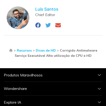
Luís Santos
Chief Editor
>
Recursos
>
Dicas de HD
>
Corrigido Antimalware
Serviço Executável Alta utilização de CPU e HD
Produtos Maravilhosos
Wondershare
Explore IA