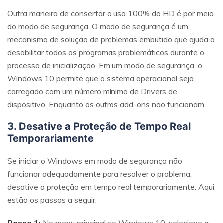
Reparo de fotos com IA
Outra maneira de consertar o uso 100% do HD é por meio
Repare suas fotos, melhore a qualidade e restaure
do modo de segurança. O modo de segurança é um
momentos preciosos com uma solução baseada em
mecanismo de solução de problemas embutido que ajuda a
IA.
desabilitar todos os programas problemáticos durante o
Vamos lá
Teste Online
processo de inicialização. Em um modo de segurança, o
Windows 10 permite que o sistema operacional seja
carregado com um número mínimo de Drivers de
dispositivo. Enquanto os outros add-ons não funcionam.
3. Desative a Proteção de Tempo Real
Temporariamente
Se iniciar o Windows em modo de segurança não
funcionar adequadamente para resolver o problema,
desative a proteção em tempo real temporariamente. Aqui
estão os passos a seguir:
Passo 1:
No menu principal do Windows 10, selecione a