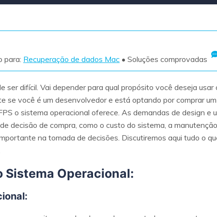
Ver todos os produtos
VERIFIQUE TODOS OS RECURSOS
o para:
Recuperação de dados Mac
• Soluções comprovadas
 ser difícil. Vai depender para qual propósito você deseja usar
evante se você é um desenvolvedor e está optando por comprar u
s FPS o sistema operacional oferece. As demandas de design e
 de decisão de compra, como o custo do sistema, a manutenção 
ortante na tomada de decisões. Discutiremos aqui tudo o que
.
do Sistema Operacional:
ional: