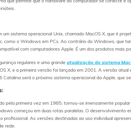
ma que permite que o hardware do computador se conecte e op
núteis.
m sistema operacional Unix, chamado MacOS X, que é projeta
c, como o Windows em PCs. Ao contrário do Windows, que ta
patível com computadores Apple. É um dos produtos mais pop
gurança regulares e uma grande
atualização do sistema Ma
S X, e a primeira versão foi lançada em 2001. A versão atual
Catalina será o próximo sistema operacional da Apple, que s
s:
 pela primeira vez em 1985; tornou-se imensamente popular 
dows começou em duas rotas paralelas. O desenvolvimento em
so profissional. As versões destinadas ao uso individual apres
de rede.