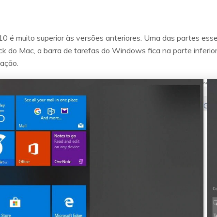
0 é muito superior às versões anteriores. Uma das partes essen
k do Mac, a barra de tarefas do Windows fica na parte inferior
cação.