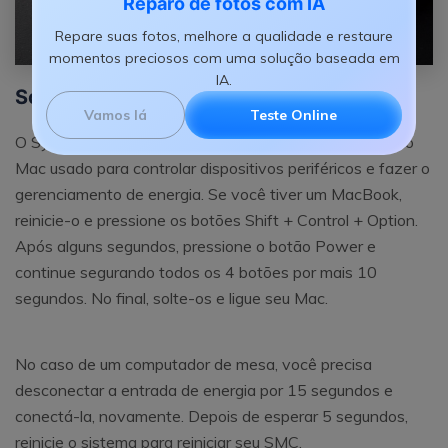
Reparo de fotos com IA
Repare suas fotos, melhore a qualidade e restaure
momentos preciosos com uma solução baseada em
IA.
Solução 2: Reiniciar o SMC no Mac
Vamos lá
Teste Online
O System Management Controller é um chip especial do
Mac usado para controlar dispositivos periféricos e fazer o
gerenciamento de energia. Se você tiver um MacBook,
reinicie-o e pressione os botões Shift + Control + Option.
Após alguns segundos, pressione o botão Power e
continue segurando todos os 4 botões por mais 10
segundos. No final, solte-os e ligue seu Mac.
No caso de um computador de mesa, você precisa
desconectar a entrada de energia por 15 segundos e
conectá-la, novamente. Depois de esperar 5 segundos,
reinicie o sistema para reiniciar seu SMC.