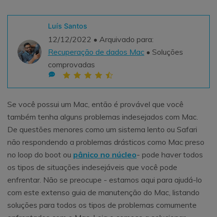
Teste Grátis
ENCONTRAR MAIS SOLUÇÕES
Luís Santos
search
12/12/2022 • Arquivado para:
Recoverit Grátis
Recuperação de dados Mac
• Soluções
Teste Online
comprovadas
Recupere dados perdidos/excluídos gratuitamente
Teste Grátis
Se você possui um Mac, então é provável que você
também tenha alguns problemas indesejados com Mac.
De questões menores como um sistema lento ou Safari
Outros Produtos
não respondendo a problemas drásticos como Mac preso
Repairit - Reparar Dados
no loop do boot ou
pânico no núcleo
- pode haver todos
UBackit - Backup de Dados
os tipos de situações indesejáveis que você pode
enfrentar. Não se preocupe - estamos aqui para ajudá-lo
com este extenso guia de manutenção do Mac, listando
soluções para todos os tipos de problemas comumente