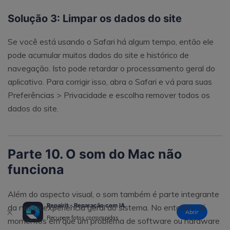
Solução 3: Limpar os dados do site
Se você está usando o Safari há algum tempo, então ele
pode acumular muitos dados do site e histórico de
navegação. Isto pode retardar o processamento geral do
aplicativo. Para corrigir isso, abra o Safari e vá para suas
Preferências > Privacidade e escolha remover todos os
dados do site.
Parte 10. O som do Mac não
funciona
Além do aspecto visual, o som também é parte integrante
Repairit - Reparação com IA
da nossa experiência geral do sistema. No entanto, há
Abrir
Recupere fotos corrompidas
momentos em que um problema de software ou hardware