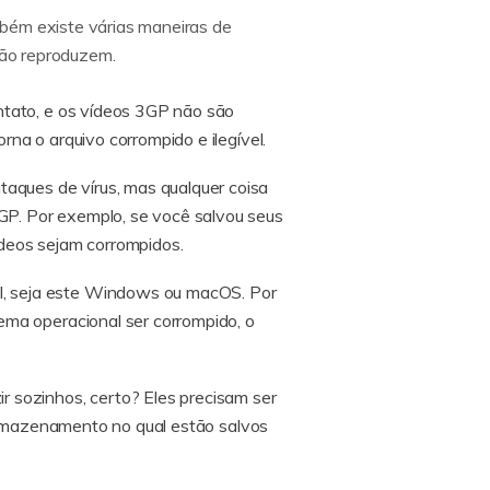
mbém existe várias maneiras de
 não reproduzem.
ntato, e os vídeos 3GP não são
na o arquivo corrompido e ilegível.
taques de vírus, mas qualquer coisa
P. Por exemplo, se você salvou seus
ídeos sejam corrompidos.
l, seja este Windows ou macOS. Por
ema operacional ser corrompido, o
r sozinhos, certo? Eles precisam ser
 armazenamento no qual estão salvos