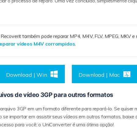
niciar o processo de reparo. Uma vez concluído, simplesmente cli
o Recoverit também pode reparar MP4, M4V, FLV, MPEG, MKV e m
eparar vídeos M4V corrompidos
.
Download | Win
Download | Mac
uivos de vídeo 3GP para outros formatos
arquivo 3GP em um formato diferente para repará-lo. Se quiser ma
 se importar em assistir seus vídeos em outros formatos, baixe 
rocesso para você; o UniConverter é uma ótima opção!