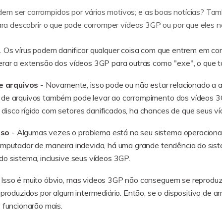
em ser corrompidos por vários motivos; e as boas notícias? Ta
 para descobrir o que pode corromper vídeos 3GP ou por que eles
o. Os vírus podem danificar qualquer coisa com que entrem em co
rar a extensão dos vídeos 3GP para outras como "exe", o que tor
e arquivos
- Novamente, isso pode ou não estar relacionado a a
 de arquivos também pode levar ao corrompimento dos vídeos 3G
isco rígido com setores danificados, ha chances de que seus v
oso
- Algumas vezes o problema está no seu sistema operaciona
omputador de maneira indevida, há uma grande tendência do sist
o sistema, inclusive seus vídeos 3GP.
 Isso é muito óbvio, mas videos 3GP não conseguem se reproduzi
eproduzidos por algum intermediário. Então, se o dispositivo de
 funcionarão mais.