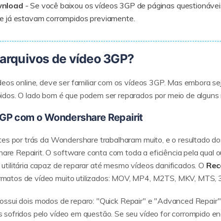
wnload
- Se você baixou os vídeos 3GP de páginas questionáveis 
 já estavam corrompidos previamente.
 arquivos de vídeo 3GP?
deos online, deve ser familiar com os vídeos 3GP. Mas embora s
idos. O lado bom é que podem ser reparados por meio de alguns 
3GP com o Wondershare Repairit
tes por trás da Wondershare trabalharam muito, e o resultado d
e Repairit. O software conta com toda a eficiência pela qual 
tilitária capaz de reparar até mesmo vídeos danificados. O
Rec
matos de vídeo muito utilizados: MOV, MP4, M2TS, MKV, MTS, 3
e possui dois modos de reparo: "Quick Repair" e "Advanced Repair",
ofridos pelo vídeo em questão. Se seu vídeo for corrompido enqu