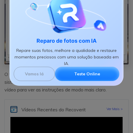
Reparo de fotos com IA
Repare suas fotos, melhore a qualidade e restaure
momentos preciosos com uma solução baseada em
IA.
O vídeo a seguir fala sobre como formatar o HD nos
Vamos lá
Teste Online
sistemas operacionais Windows e Mac. Reproduza o
vídeo para ver as instruções de modo mais claro.
Vídeos Recentes do
Recoverit
Ver Mais >