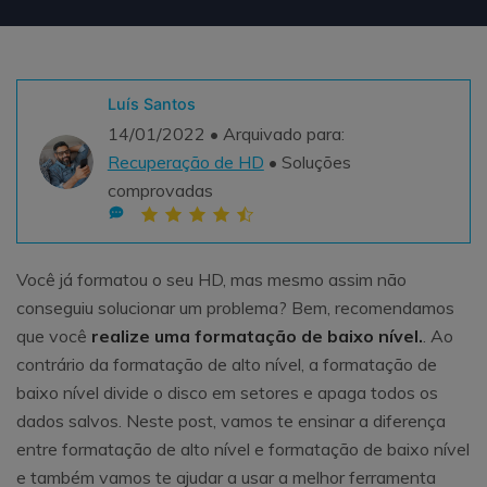
Teste Grátis
ENCONTRAR MAIS SOLUÇÕES
search
Luís Santos
Recoverit Grátis
14/01/2022 • Arquivado para:
Teste Online
Recupere dados perdidos/excluídos gratuitamente
Recuperação de HD
• Soluções
comprovadas
Teste Grátis
Você já formatou o seu HD, mas mesmo assim não
Outros Produtos
conseguiu solucionar um problema? Bem, recomendamos
que você
realize uma formatação de baixo nível.
. Ao
Repairit - Reparar Dados
contrário da formatação de alto nível, a formatação de
UBackit - Backup de Dados
baixo nível divide o disco em setores e apaga todos os
dados salvos. Neste post, vamos te ensinar a diferença
entre formatação de alto nível e formatação de baixo nível
e também vamos te ajudar a usar a melhor ferramenta