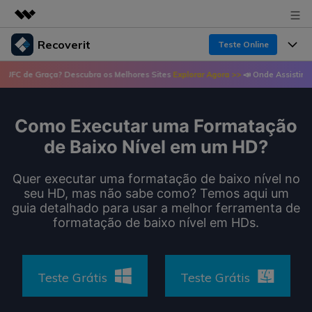
Recoverit
Teste Online
Produtos em destaque
e Graça? Descubra os Melhores Sites
Explorar Agora >>
📣 Onde Assistir UFC de G
Criatividade digital com IA generativa
Produtos
Negócios
Utilitários
Visão geral
Como Executar uma Formatação
Recursos
Recoverit para Windows
Sobre nós
Soluções
de Baixo Nível em um HD?
Uma ferramenta líder de recuperação de dados
Recuperar arquivos de mídia
Soluções
para Windows
Sala de imprensa
Quer executar uma formatação de baixo nível no
Recuperar arquivos de documentos
seu HD, mas não sabe como? Temos aqui um
Soluções de arquivos
Teste Grátis
guia detalhado para usar a melhor ferramenta de
Porque Recoverit
Loja
Recuperação de dispositivos
formatação de baixo nível em HDs.
Soluções para computadores
Especialista em recuperação de dados
Guide
Suporte
Soluções para armazenamento
Recoverit para Mac
Histórias de usuários
Teste Grátis
Teste Grátis
Recupere dados ilimitados do sistema Mac
VERIFIQUE TODOS OS RECURSOS
Soluções de backup
Entrar
Tema Quente