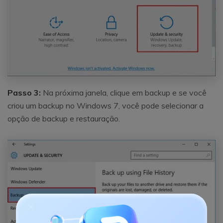
Passo 3:
Na próxima janela, clique em backup e se você
criou um backup no Windows 7, você pode selecionar a
opção de backup e restauração.