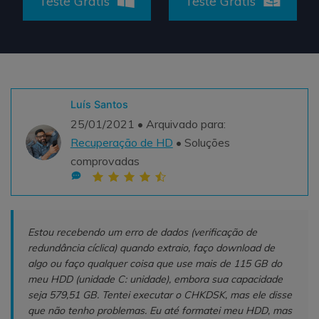
Teste Grátis
Teste Grátis
Teste Grátis
ENCONTRAR MAIS SOLUÇÕES
search
Recoverit Grátis
Teste Online
Recupere dados perdidos/excluídos gratuitamente
Luís Santos
25/01/2021 • Arquivado para:
Teste Grátis
Recuperação de HD
• Soluções
comprovadas
Outros Produtos
Repairit - Reparar Dados
Estou recebendo um erro de dados (verificação de
UBackit - Backup de Dados
redundância cíclica) quando extraio, faço download de
algo ou faço qualquer coisa que use mais de 115 GB do
meu HDD (unidade C: unidade), embora sua capacidade
seja 579,51 GB. Tentei executar o CHKDSK, mas ele disse
que não tenho problemas. Eu até formatei meu HDD, mas