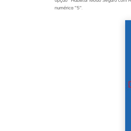
opção "Habilitar Modo Seguro com Re
numérica "5".