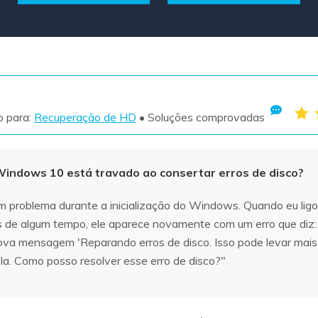
Ver todos os produtos
VERIFIQUE TODOS OS RECURSOS
o para:
Recuperação de HD
• Soluções comprovadas
indows 10 está travado ao consertar erros de disco?
um problema durante a inicialização do Windows. Quando eu li
 de algum tempo, ele aparece novamente com um erro que diz:
ova mensagem 'Reparando erros de disco. Isso pode levar mais 
a. Como posso resolver esse erro de disco?"