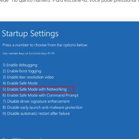
de" no quinto número. Para escolhê-lo, você pode pressionar a