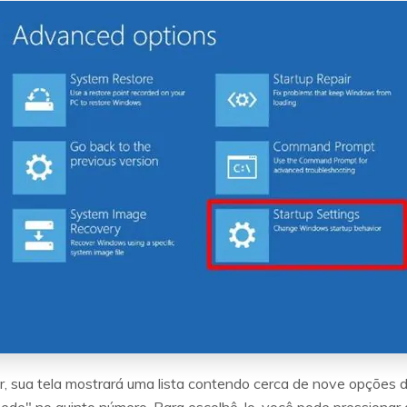
, sua tela mostrará uma lista contendo cerca de nove opções di