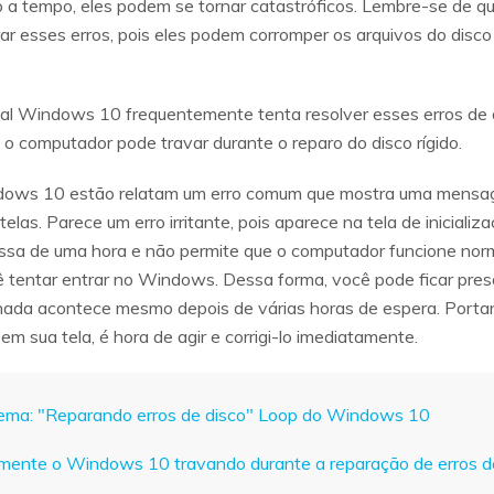
sco a tempo, eles podem se tornar catastróficos. Lembre-se de
r esses erros, pois eles podem corromper os arquivos do disco 
 Windows 10 frequentemente tenta resolver esses erros de dis
, o computador pode travar durante o reparo do disco rígido.
indows 10 estão relatam um erro comum que mostra uma mensa
as. Parece um erro irritante, pois aparece na tela de iniciali
assa de uma hora e não permite que o computador funcione nor
tentar entrar no Windows. Dessa forma, você pode ficar preso
 nada acontece mesmo depois de várias horas de espera. Portan
m sua tela, é hora de agir e corrigi-lo imediatamente.
blema: "Reparando erros de disco" Loop do Windows 10
damente o Windows 10 travando durante a reparação de erros d