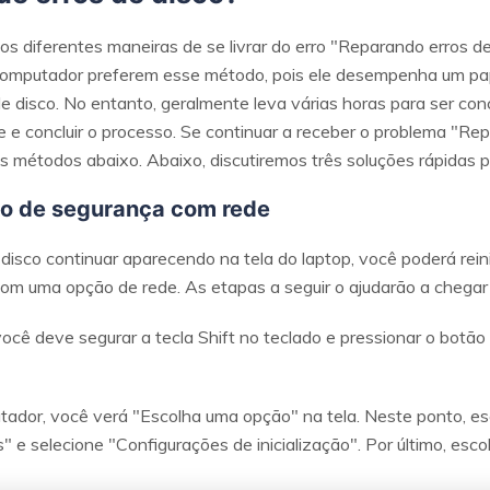
 diferentes maneiras de se livrar do erro "Reparando erros de 
mputador preferem esse método, pois ele desempenha um pape
 disco. No entanto, geralmente leva várias horas para ser conc
e e concluir o processo. Se continuar a receber o problema "R
os métodos abaixo. Abaixo, discutiremos três soluções rápidas pa
do de segurança com rede
disco continuar aparecendo na tela do laptop, você poderá reinic
m uma opção de rede. As etapas a seguir o ajudarão a chegar
você deve segurar a tecla Shift no teclado e pressionar o botão l
utador, você verá "Escolha uma opção" na tela. Neste ponto, e
e selecione "Configurações de inicialização". Por último, escolh