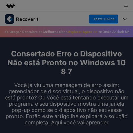
Recoverit
Teste Online
Produtos em destaque
? Descubra os Melhores Sites
Explorar Agora >>
📣 Onde Assistir UFC de Graça? D
Criatividade digital com IA generativa
Produtos
Negócios
Utilitários
Visão geral
Consertado Erro o Dispositivo
Recursos
Recoverit para Windows
Sobre nós
Soluções
Não está Pronto no Windows 10
Uma ferramenta líder de recuperação de dados
Recuperar arquivos de mídia
8 7
Soluções
para Windows
Sala de imprensa
Recuperar arquivos de documentos
Soluções de arquivos
Você já viu uma mensagem de erro assim:
Teste Grátis
Porque Recoverit
gerenciador de disco virtual, o dispositivo não
Loja
Recuperação de dispositivos
está pronto? Ou você está tentando executar um
Soluções para computadores
Especialista em recuperação de dados
programa e seu dispositivo mostra uma janela
Guide
pop-up como se o dispositivo não estivesse
Suporte
Soluções para armazenamento
Recoverit para Mac
pronto. Então este artigo lhe explicará a solução
Histórias de usuários
completa. Aqui você vai aprender
Recupere dados ilimitados do sistema Mac
VERIFIQUE TODOS OS RECURSOS
Soluções de backup
Entrar
Tema Quente