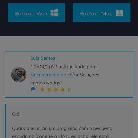
Teste Grátis
ENCONTRAR MAIS SOLUÇÕES
Baixar | Win
Baixar | Mac
search
Recoverit Grátis
Teste Online
Recupere dados perdidos/excluídos gratuitamente
Teste Grátis
Luís Santos
11/03/2021 • Arquivado para:
Recuperação de HD
• Soluções
comprovadas
Outros Produtos
Repairit - Reparar Dados
UBackit - Backup de Dados
Olá,
Quando eu inicio um programa com o pequeno
escudo no ícone (é o UAC, eu acho) ele está