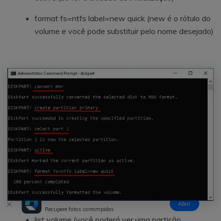
format fs=ntfs label=new quick (new é o rótulo do
volume e você pode substituir pelo nome desejado)
Repairit - Reparação com IA
Abrir
Recupere fotos corrompidas
list volume (você poderá ver uma partição