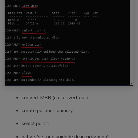
convert MBR (ou convert gpt)
create partition primary
select part 1
active (se for a unidade de inicialização)