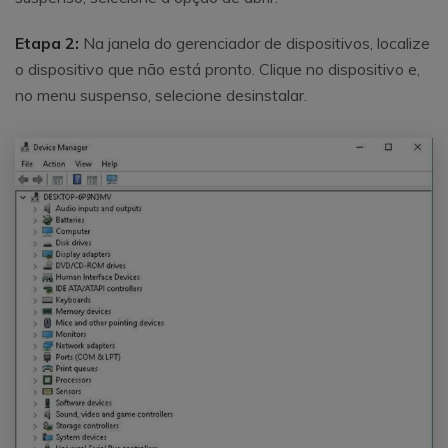
Reparo de fotos com IA
Repare suas fotos, melhore a qualidade e restaure
Etapa 2:
Na janela do gerenciador de dispositivos, localize
momentos preciosos com uma solução baseada em
o dispositivo que não está pronto. Clique no dispositivo e,
IA.
no menu suspenso, selecione desinstalar.
Vamos lá
Teste Online