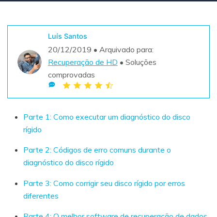
Teste Grátis
ENCONTRAR MAIS SOLUÇÕES
search
Luís Santos
20/12/2019 • Arquivado para:
Recoverit Grátis
Recuperação de HD
• Soluções
Teste Online
Recupere dados perdidos/excluídos gratuitamente
comprovadas
Teste Grátis
Parte 1: Como executar um diagnóstico do disco
rígido
Outros Produtos
Parte 2: Códigos de erro comuns durante o
Repairit - Reparar Dados
diagnóstico do disco rígido
UBackit - Backup de Dados
Parte 3: Como corrigir seu disco rígido por erros
diferentes
Parte 4: O melhor software de recuperação de dados