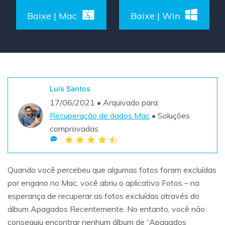
Teste Grátis
Baixe | Mac
Baixe | Win
ENCONTRAR MAIS SOLUÇÕES
search
Recoverit Grátis
Teste Online
Recupere dados perdidos/excluídos gratuitamente
Luís Santos
Teste Grátis
17/06/2021 • Arquivado para:
Recuperação de dados Mac
• Soluções
comprovadas
Outros Produtos
Repairit - Reparar Dados
Quando você percebeu que algumas fotos foram excluídas
UBackit - Backup de Dados
por engano no Mac, você abriu o aplicativo Fotos – na
esperança de recuperar as fotos excluídas através do
álbum Apagados Recentemente. No entanto, você não
conseguiu encontrar nenhum álbum de “Apagados