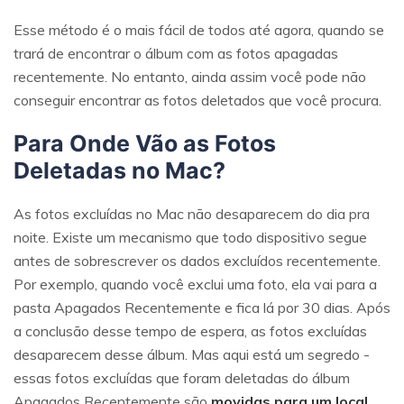
Esse método é o mais fácil de todos até agora, quando se
trará de encontrar o álbum com as fotos apagadas
recentemente. No entanto, ainda assim você pode não
conseguir encontrar as fotos deletados que você procura.
Para Onde Vão as Fotos
Reparo de fotos com IA
Deletadas no Mac?
Repare suas fotos, melhore a qualidade e restaure
momentos preciosos com uma solução baseada em
As fotos excluídas no Mac não desaparecem do dia pra
IA.
noite. Existe um mecanismo que todo dispositivo segue
Vamos lá
Teste Online
antes de sobrescrever os dados excluídos recentemente.
Por exemplo, quando você exclui uma foto, ela vai para a
pasta Apagados Recentemente e fica lá por 30 dias. Após
a conclusão desse tempo de espera, as fotos excluídas
desaparecem desse álbum. Mas aqui está um segredo -
essas fotos excluídas que foram deletadas do álbum
Apagados Recentemente são
movidas para um local