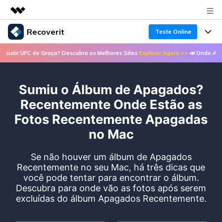
Recoverit
Teste Online
Produtos em destaque
r UFC de Graça? Descubra os Melhores Sites
Explorar Agora >>
📣 Onde Assistir 
Criatividade digital com IA generativa
Produtos
Negócios
Utilitários
Visão geral
Sumiu o Álbum de Apagados?
Recursos
Recoverit para Windows
Sobre nós
Soluções
Recentemente Onde Estão as
Uma ferramenta líder de recuperação de dados
Recuperar arquivos de mídia
Fotos Recentemente Apagadas
Soluções
para Windows
Sala de imprensa
no Mac
Recuperar arquivos de documentos
Soluções de arquivos
Teste Grátis
Porque Recoverit
Loja
Se não houver um álbum de Apagados
Recuperação de dispositivos
Soluções para computadores
Recentemente no seu Mac, há três dicas que
Especialista em recuperação de dados
você pode tentar para encontrar o álbum.
Guide
Suporte
Soluções para armazenamento
Descubra para onde vão as fotos após serem
Recoverit para Mac
Histórias de usuários
excluídas do álbum Apagados Recentemente.
Recupere dados ilimitados do sistema Mac
VERIFIQUE TODOS OS RECURSOS
Soluções de backup
Entrar
Tema Quente