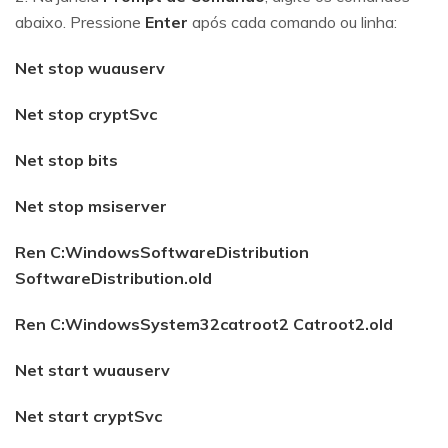
abaixo. Pressione
Enter
após cada comando ou linha:
Net stop wuauserv
Reparo de fotos com IA
Net stop cryptSvc
Repare suas fotos, melhore a qualidade e restaure
Net stop bits
momentos preciosos com uma solução baseada em
IA.
Net stop msiserver
Vamos lá
Teste Online
Ren C:WindowsSoftwareDistribution
SoftwareDistribution.old
Ren C:WindowsSystem32catroot2 Catroot2.old
Net start wuauserv
Net start cryptSvc