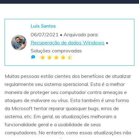
Teste Grátis
ENCONTRAR MAIS SOLUÇÕES
search
Luís Santos
Recoverit Grátis
06/07/2021 • Arquivado para:
Teste Online
Recupere dados perdidos/excluídos gratuitamente
Recuperação de dados Windows
•
Soluções comprovadas
Teste Grátis
Muitas pessoas estão cientes dos benefícios de atualizar
regularmente seu sistema operacional. Esta é a melhor
Outros Produtos
maneira de proteger seu computador contra ameaças e
Repairit - Reparar Dados
ataques de malware ou vírus. Esta também é uma forma
UBackit - Backup de Dados
da Microsoft tentar reparar quaisquer bugs, erros de
sistema, etc. Em geral, as atualizações melhoram a
funcionalidade geral e a usabilidade de seus
computadores. No entanto, como essas atualizações não