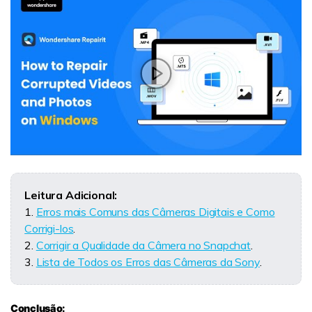
Leitura Adicional:
1.
Erros mais Comuns das Câmeras Digitais e Como
Corrigi-los
.
2.
Corrigir a Qualidade da Câmera no Snapchat
.
3.
Lista de Todos os Erros das Câmeras da Sony
.
Conclusão: