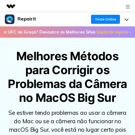
Repairit
Produtos em destaque
Teste Online
Criatividade digital com IA generativa
C de Graça? Descubra os Melhores Sites
Explorar Agora >>
📣 Ond
Produtos
Negócios
Utilitários
Visão geral
Recuperação de dados
Funcionalidades
Sobre nós
Melhores Métodos
Soluções
Reparo de arquivo corrompido
Recuperação de Dados
Sala de imprensa
Por que Repairit
para Corrigir os
Repairit for Email
Reparação de Vídeos
Soluções para Arquivos
Problemas da Câmera
Loja
Recursos
Backup de dados
Backup de Dados
Soluções para Computador
no MacOS Big Sur
Suporte
Preços
Guia em Vídeo
Soluções para Dispositivos de Armazenamento
Suporte
Se estiver tendo problemas ao usar a câmera
Teste Online
Entrar
do Mac ou se a câmera não funcionar no
PROCURE MAIS SOLUÇÕES
Sobre Nós
macOS Big Sur, você está no lugar certo pois