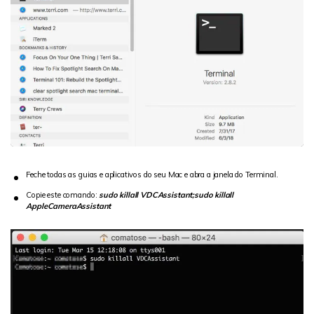
Feche todas as guias e aplicativos do seu Mac e abra a janela do Terminal.
Copie este comando:
sudo killall VDCAssistant;sudo killall
AppleCameraAssistant