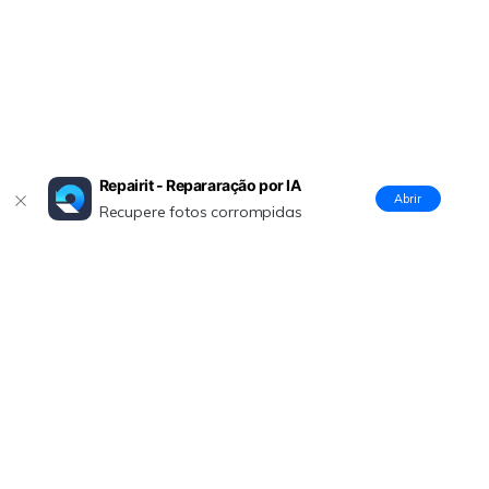
Repairit - Repararação por IA
Abrir
Recupere fotos corrompidas
Produtos Maravilhosos
Wondershare
Explore IA