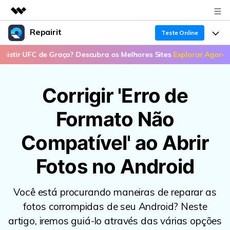
Repairit
Produtos em destaque
Teste Online
Criatividade digital com IA generativa
 UFC de Graça? Descubra os Melhores Sites
Explorar Agora >>
📣 O
Produtos
Negócios
Utilitários
Visão geral
Recuperação de dados
Funcionalidades
Sobre nós
Corrigir 'Erro de
Soluções
Reparo de arquivo corrompido
Recuperação de Dados
Sala de imprensa
Por que Repairit
Formato Não
Repairit for Email
Reparação de Vídeos
Soluções para Arquivos
Compatível' ao Abrir
Loja
Recursos
Backup de dados
Backup de Dados
Soluções para Computador
Fotos no Android
Suporte
Preços
Guia em Vídeo
Soluções para Dispositivos de Armazenamento
Suporte
Você está procurando maneiras de reparar as
Teste Online
Entrar
fotos corrompidas de seu Android? Neste
PROCURE MAIS SOLUÇÕES
Sobre Nós
artigo, iremos guiá-lo através das várias opções