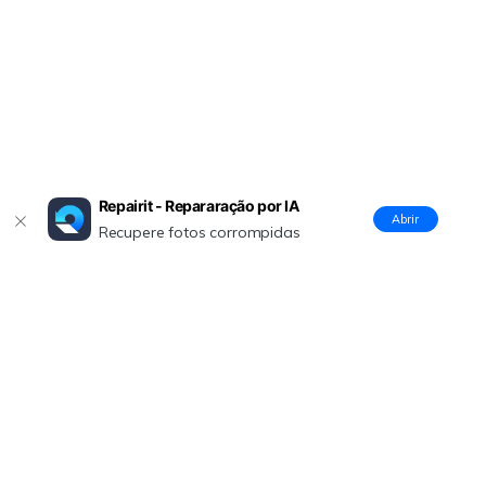
Repairit - Repararação por IA
Abrir
Recupere fotos corrompidas
Produtos Maravilhosos
Wondershare
Explore IA