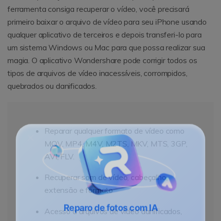
ferramenta consiga recuperar o vídeo, você precisará
primeiro baixar o arquivo de vídeo para seu iPhone usando
qualquer aplicativo de terceiros e depois transferi-lo para
um sistema Windows ou Mac para que possa realizar sua
magia. O aplicativo Wondershare pode corrigir todos os
tipos de arquivos de vídeo inacessíveis, corrompidos,
quebrados ou danificados.
Reparar qualquer formato de vídeo como
MOV, MP4, M4V, M2TS, MKV, MTS, 3GP,
AVI, FLV.
Recuperar som de vídeo, cabeçalho,
extensão e formato
Acesso a arquivos de vídeo danificados,
Reparo de fotos com IA