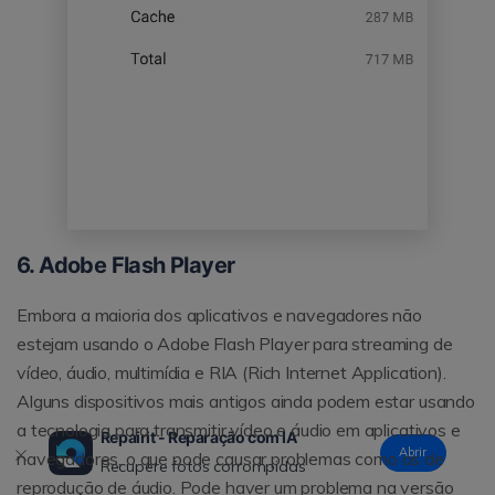
6. Adobe Flash Player
Embora a maioria dos aplicativos e navegadores não
estejam usando o Adobe Flash Player para streaming de
vídeo, áudio, multimídia e RIA (Rich Internet Application).
Alguns dispositivos mais antigos ainda podem estar usando
a tecnologia para transmitir vídeo e áudio em aplicativos e
Repairit - Reparação com IA
Abrir
navegadores, o que pode causar problemas como os de
Recupere fotos corrompidas
reprodução de áudio. Pode haver um problema na versão