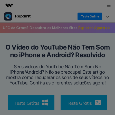
Repairit
Teste Online
Produtos em destaque
 Graça? Descubra os Melhores Sites
Explorar Agora >>
📣 Onde Ass
Criatividade digital com IA generativa
Produtos
Negócios
Utilitários
Recuperação de dados
Visão geral
O Vídeo do YouTube Não Tem Som
Funcionalidades
Sobre nós
Soluções
no iPhone e Android? Resolvido
Reparo de arquivo corrompido
Recuperação de Dados
Por que Repairit
Repairit for Email
Sala de imprensa
Seus vídeos do YouTube Não Têm Som No
Reparação de Vídeos
iPhone/Android? Não se preocupe! Este artigo
Soluções para Arquivos
Backup de dados
mostra como recuperar os sons de seus vídeos no
Recursos
Loja
Backup de Dados
YouTube. Confira as diferentes soluções agora!
Soluções para Computador
Guia em Vídeo
Preços
Suporte
Soluções para Dispositivos de Armazenamento
Teste Grátis
Teste Grátis
Suporte
PROCURE MAIS SOLUÇÕES
Teste Online
Entrar