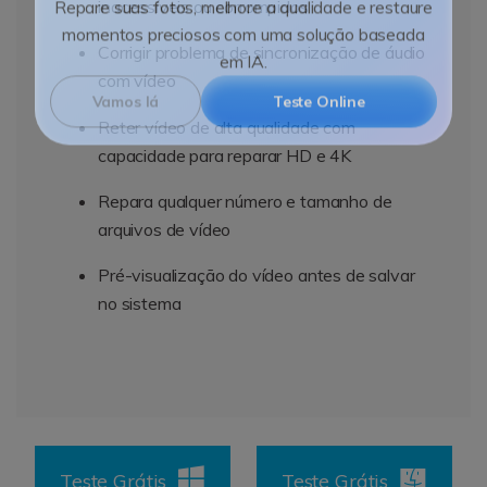
inacessíveis ou corrompidos
Repare suas fotos, melhore a qualidade e restaure
Corrigir problema de sincronização de áudio
momentos preciosos com uma solução baseada
com vídeo
em IA.
Reter vídeo de alta qualidade com
Vamos lá
Teste Online
capacidade para reparar HD e 4K
Repara qualquer número e tamanho de
arquivos de vídeo
Pré-visualização do vídeo antes de salvar
no sistema
Teste Grátis
Teste Grátis