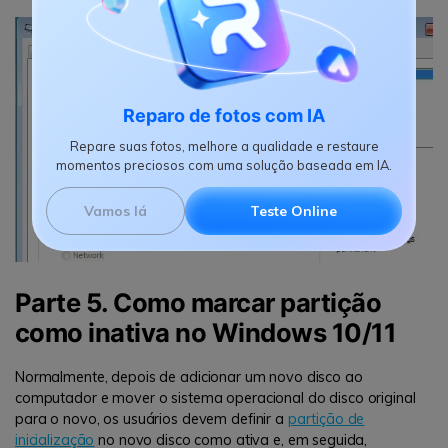
Reparo de fotos com IA
Repare suas fotos, melhore a qualidade e restaure
momentos preciosos com uma solução baseada em IA.
Vamos lá
Teste Online
Parte 5. Como marcar partição
como inativa no Windows 10/11
Normalmente, depois de adicionar um novo disco ao
computador e mover o sistema operacional do disco original
para o novo, os usuários devem definir a
partição de
inicialização
no novo disco como ativa e, em seguida,