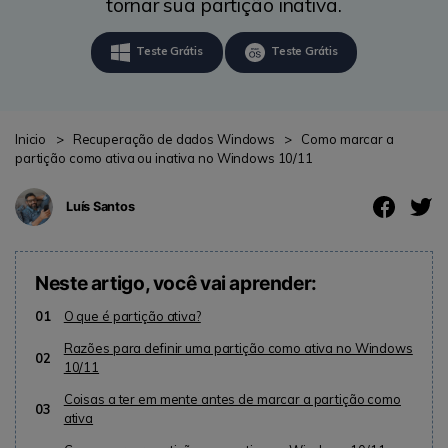
search
tornar sua partição inativa.
ENCONTRAR MAIS SOLUÇÕES
Teste Grátis
Teste Grátis
Teste Online
Recoverit Grátis
Recupere dados perdidos/excluídos gratuitamente
Inicio
>
Recuperação de dados Windows
>
Como marcar a
partição como ativa ou inativa no Windows 10/11
Teste Grátis
Luís Santos
Outros Produtos
Neste artigo, você vai aprender:
Repairit - Reparar Dados
01
O que é partição ativa?
UBackit - Backup de Dados
Razões para definir uma partição como ativa no Windows
02
10/11
Coisas a ter em mente antes de marcar a partição como
03
ativa