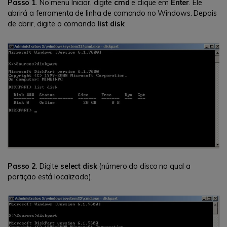
Passo 1
. No menu Iniciar, digite
cmd
e clique em
Enter
. Ele
abrirá a ferramenta de linha de comando no Windows. Depois
de abrir, digite o comando
list disk
.
Passo 2
. Digite
select disk
(número do disco no qual a
partição está localizada).