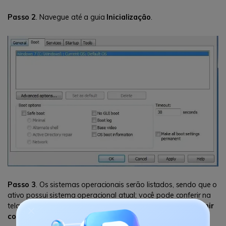
Passo 2
. Navegue até a guia
Inicialização
.
Passo 3
. Os sistemas operacionais serão listados, sendo que o
ativo possui sistema operacional atual; você pode conferir na
tela. Selecione o outro sistema operacional e clique em
Definir
como padrão
.