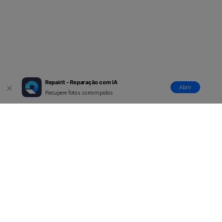
Repairit - Reparação com IA
Abrir
Recupere fotos corrompidas
Produtos Maravilhosos
Wondershare
Explore IA