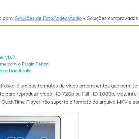
Ver todos os produtos
o para:
Soluções de Foto/Vídeo/Áudio
• Soluções comprovadas
VERIFIQUE TODOS OS RECURSOS
no VLC?
me com o Plugin Perian
om o Handbrake
ska, é um dos formatos de vídeo proeminentes que permite ass
te para reproduzir vídeo
HD 720p
ou
Full HD 1080p
. Mas, infe
o QuickTime Player não suporta o formato de arquivo MKV e se