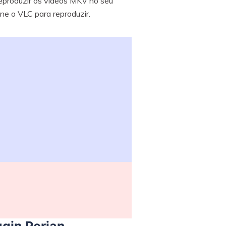
eproduzir os vídeos MKV no seu
one o VLC para reproduzir.