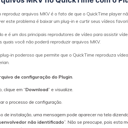
arquivos MKV no QuickTime com o Plu
ão reproduz arquivos MKV é o fato de que o QuickTime player n
er este problema é baixar um plug-in e curtir seus vídeos favori
e é um dos principais reprodutores de vídeo para assistir víde
os quais você não poderá reproduzir arquivos MKV.
 plug-in poderoso que permite que o QuickTime reproduza víde
rian.
rquivo de configuração do Plugin
.
, clique em “
Download
” e visualize.
iar o processo de configuração.
sso de instalação, uma mensagem pode aparecer na tela dizendo
senvolvedor não identificado
”. Não se preocupe, pois esta