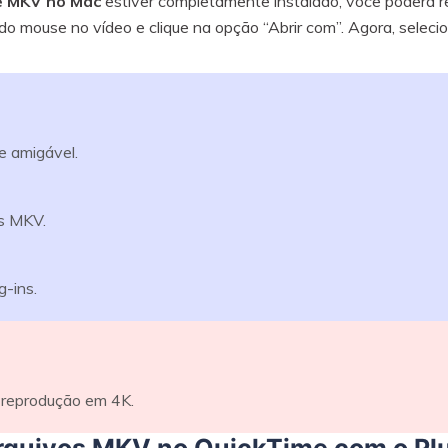
e MKV no Mac
estiver completamente instalado, você poderá r
do mouse no vídeo e clique na opção “Abrir com”. Agora, seleci
e amigável.
os MKV.
-ins.
 reprodução em 4K.