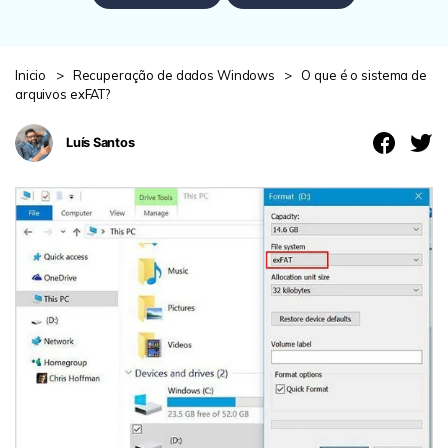
search
ENCONTRAR MAIS SOLUÇÕES
Teste Online
Inicio
>
Recuperação de dados Windows
>
O que é o sistema de
Recoverit Grátis
arquivos exFAT?
Recupere dados perdidos/excluídos gratuitamente
Luís Santos
Teste Grátis
Outros Produtos
Repairit - Reparar Dados
UBackit - Backup de Dados