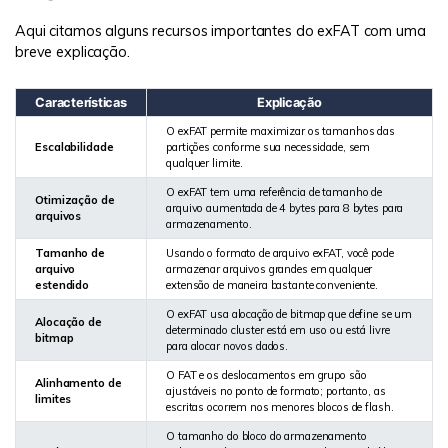
Aqui citamos alguns recursos importantes do exFAT com uma
breve explicação.
Características
Explicação
O exFAT permite maximizar os tamanhos das
Escalabilidade
partições conforme sua necessidade, sem
qualquer limite.
O exFAT tem uma referência de tamanho de
Otimização de
arquivo aumentada de 4 bytes para 8 bytes para
arquivos
armazenamento.
Tamanho de
Usando o formato de arquivo exFAT, você pode
arquivo
armazenar arquivos grandes em qualquer
estendido
extensão de maneira bastante conveniente.
O exFAT usa alocação de bitmap que define se um
Alocação de
determinado cluster está em uso ou está livre
bitmap
para alocar novos dados.
O FAT e os deslocamentos em grupo são
Alinhamento de
ajustáveis no ponto de formato; portanto, as
limites
escritas ocorrem nos menores blocos de flash.
O tamanho do bloco do armazenamento