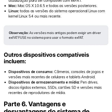
atualização para ser compatível com exFAT.
Mac:
Mac OS X 10.6.5 e todas as versões posteriores.
Linux:
todas as versões do sistema operacional Linux com
Reparo de fotos com IA
kernel Linux 5.4 ou mais recente.
Repare suas fotos, melhore a qualidade e restaure
momentos preciosos com uma solução baseada em IA.
Observação:
As versões mais antigas podem exigir um driver
Vamos lá
Teste Online
exFAT FUSE no sistema para usar o formato exFAT.
Outros dispositivos compatíveis
incluem:
Dispositivos de consumo:
Câmeras, consoles de jogos e
versões mais recentes de celulares e tablets Android.
Dispositivos de armazenamento e mídia:
Pen drives,
discos rígidos externos,
SSDs
, cartões SD e versões mais
recentes de reprodutores de mídia.
Parte 6. Vantagens e
desvantagens do sistema de