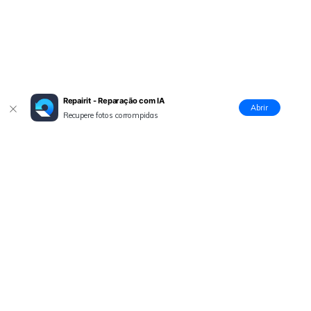
Repairit - Reparação com IA
Abrir
Recupere fotos corrompidas
Produtos Maravilhosos
Wondershare
Explore IA
Centro de Ajuda