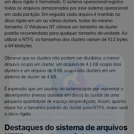
um disco rígido é formatado. O sistema operacional registra
todos os arquivos armazenados por esse sistema operacional
em cada partição. Em seguida, cada arquivo é mantido no
disco rígido em um ou vários clusters, todos do mesmo
tamanho. O Windows NT oferece um tamanho de cluster
padrão recomendado para qualquer tamanho de unidade. Ao
utilizar o NTFS, os tamanhos dos clusters variam de 512 bytes
a 64 kilobytes.
Observe que os clusters não podem ser divididos; o menor
arquivo ocupa um cluster, um arquivo de 4,1 KB ocupa dois
clusters e um arquivo de 8 KB ocupa oito clusters em um
sistema de cluster de 4 KB.
É esperado que um usuário do sistema opte por aumentar o
desempenho (menos acessos em disco) às custas de uma
pequena quantidade de espaço desperdiçado. Assim, quanto
maior for o tamanho padrão do cluster para NTFS, maior será
o disco rígido.
Reparo de fotos com IA
Destaques do sistema de arquivos
Repare suas fotos, melhore a qualidade e restaure
momentos preciosos com uma solução baseada em IA.