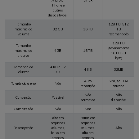
Android,
Linux
iPhone e
outros
dispositivos.
Tamanho
128 PB, 512
máximo do
32 GB
16 TB
TB
volume
recomendado
128 PB
Tamanho
(teoricamente
máximo do
4GB
16 TB
16 EB – 1
arquivo
byte)
Tamanho do
4 KB a 32
4 KB
32MB
cluster
KB
Auto
Sim, se TFAT
Tolerância a erro
Não
reparação
ativado
Não
Não
Conversão
Possível
permitido
disponível
Compressão
Não
Sim
Não
Alto em
Baixo em
pequenos
pequenos
Desempenho
volumes,
volumes,
Alto
baixo em
alto em
grandes
grandes