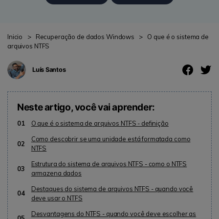
search
ENCONTRAR MAIS SOLUÇÕES
Teste Online
Inicio
>
Recuperação de dados Windows
>
O que é o sistema de
Recoverit Grátis
arquivos NTFS
Recupere dados perdidos/excluídos gratuitamente
Luís Santos
Teste Grátis
Neste artigo, você vai aprender:
01
O que é o sistema de arquivos NTFS - definição
Outros Produtos
Como descobrir se uma unidade está formatada como
02
Repairit - Reparar Dados
NTFS
UBackit - Backup de Dados
Estrutura do sistema de arquivos NTFS - como o NTFS
03
armazena dados
Destaques do sistema de arquivos NTFS - quando você
04
deve usar o NTFS
Desvantagens do NTFS - quando você deve escolher as
05