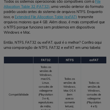
Todos os sistemas operacionais são compatíveis com a
File
Allocation Table 32 (FAT32)
, uma versão anterior do formato
padrão usado antes do sistema de arquivos NTFS. Enquanto
isso, a
Extended File Allocation Table (exFAT)
transmite
arquivos maiores que 4 GB. Além disso, é mais compatível que
o NTFS porque funciona sem problemas em dispositivos
Windows e Mac.
Então, NTFS, FAT32 ou exFAT, qual é o melhor? Confira aqui
uma comparação de NTFS, FAT32 e exFAT em uma tabela:
FAT32
NTFS
exFAT
Todas as
versões do
Windows,
macOS,
Todas as
Linux,
versões do
Todas as
consoles de
Windows,
versões do
videogame
Mac OS X
Windows,
Compatibilidade
(Playstation
(tem
consoles de
3 e 4),
acesso
videogame
reprodutores
somente
(Playstation
de mídia,
leitura),
4 e 5)