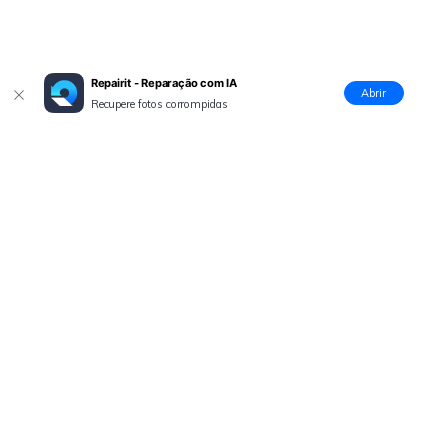
Repairit - Reparação com IA
Abrir
Recupere fotos corrompidas
Produtos Maravilhosos
Wondershare
Explore IA
Centro de Ajuda