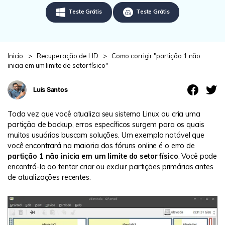
search
ENCONTRAR MAIS SOLUÇÕES
Teste Grátis
Teste Grátis
Teste Online
Recoverit Grátis
Inicio
>
Recuperação de HD
>
Como corrigir "partição 1 não
Recupere dados perdidos/excluídos gratuitamente
inicia em um limite de setor físico"
Teste Grátis
Luís Santos
Toda vez que você atualiza seu sistema Linux ou cria uma
partição de backup, erros específicos surgem para os quais
Outros Produtos
muitos usuários buscam soluções. Um exemplo notável que
você encontrará na maioria dos fóruns online é o erro de
Repairit - Reparar Dados
partição 1 não inicia em um limite do setor físico
. Você pode
UBackit - Backup de Dados
encontrá-lo ao tentar criar ou excluir partições primárias antes
de atualizações recentes.