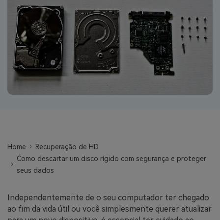
search
ENCONTRAR MAIS SOLUÇÕES
Teste Online
Recoverit Grátis
Recupere dados perdidos/excluídos gratuitamente
Teste Grátis
Outros Produtos
Repairit - Reparar Dados
Home
Recuperação de HD
Como descartar um disco rígido com segurança e proteger
UBackit - Backup de Dados
seus dados
Independentemente de o seu computador ter chegado
ao fim da vida útil ou você simplesmente querer atualizar