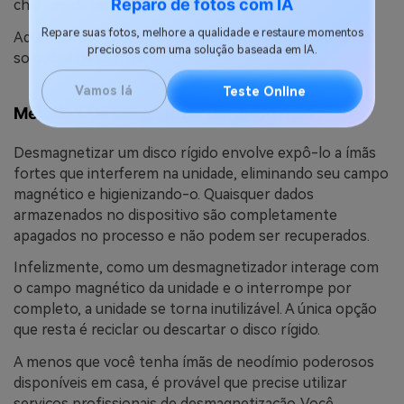
chances de isso acontecer.
Reparo de fotos com IA
Aqui está como destruir discos rígidos antigos usando
Repare suas fotos, melhore a qualidade e restaure momentos
preciosos com uma solução baseada em IA.
soluções de software.
Vamos lá
Teste Online
Método 1. Desmagnetizar um disco rígido
Desmagnetizar um disco rígido envolve expô-lo a ímãs
fortes que interferem na unidade, eliminando seu campo
magnético e higienizando-o. Quaisquer dados
armazenados no dispositivo são completamente
apagados no processo e não podem ser recuperados.
Infelizmente, como um desmagnetizador interage com
o campo magnético da unidade e o interrompe por
completo, a unidade se torna inutilizável. A única opção
que resta é reciclar ou descartar o disco rígido.
A menos que você tenha ímãs de neodímio poderosos
disponíveis em casa, é provável que precise utilizar
serviços profissionais de desmagnetização. Você