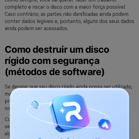
completo e riscar o disco com a maior força possível.
Caso contrário, as partes não danificadas ainda podem
conter dados legíveis e, portanto, alguns dos seus dados
ainda podem ser acessados.
Como destruir um disco
rígido com segurança
(métodos de software)
Se desejar que seu disco rígido ainda possa ser utilizado,
mas quiser manter todos os dados anteriores bem
protegidos, será necessário um método baseado em
software para destruí-lo.
Conforme mencionado, os danos ao software podem
ser tecnicamente revertidos. No entanto, existem
alguns métodos que podem ajudar a minimizar as