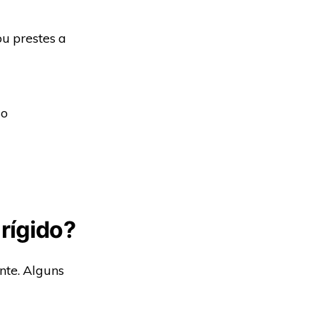
ou prestes a
so
 rígido?
nte. Alguns