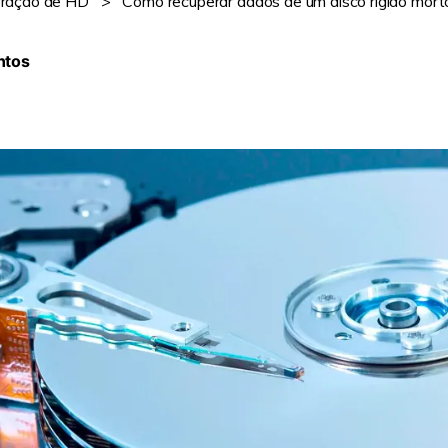
ração de HD
>
Como recuperar dados de um disco rígido mort
Ver todos os produtos
ntos
VERIFIQUE TODOS OS RECURSOS