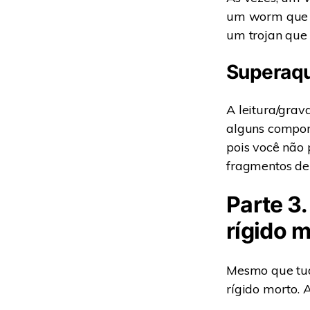
um worm que s
um trojan que
Superaq
A leitura/grav
alguns compone
pois você não 
fragmentos de 
Parte 3
rígido 
Mesmo que tud
rígido morto.