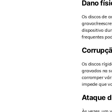
Dano físi
Os discos de a
gravar/reescre
dispositivo du
frequentes pod
Corrupçã
Os discos rígi
gravados na su
corromper vári
impede que voc
Ataque d
Às vezes, um ví