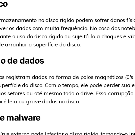
co
rmazenamento no disco rígido podem sofrer danos físi
ver os dados com muita frequência. No caso dos note
rante o uso do disco rígido ou sujeitá-lo a choques e vi
e arranhar a superfície do disco.
o de dados
dos registram dados na forma de polos magnéticos (0's 
perfície do disco. Com o tempo, ele pode perder sua e
os setores ou até mesmo todo o drive. Essa corrupção
ê leia ou grave dados no disco.
e malware
rus externo pode infectar o disco rígido, tornando-o inú