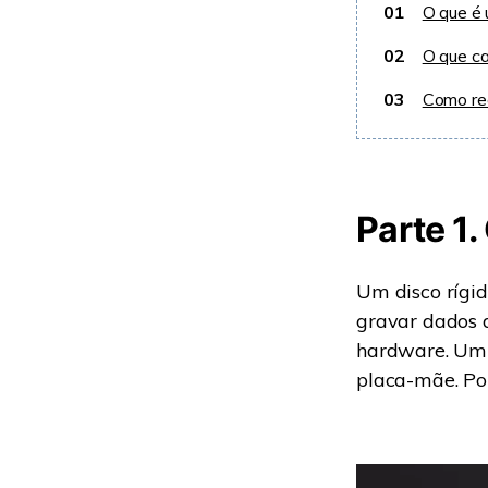
01
O que é 
02
O que ca
03
Como rec
Parte 1.
Um disco rígid
gravar dados 
hardware. Um 
placa-mãe. Por