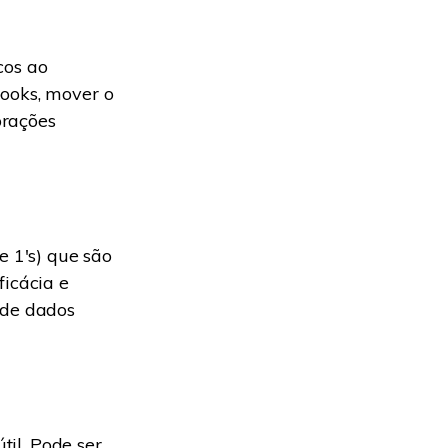
cos ao
books, mover o
brações
e 1's) que são
ficácia e
 de dados
til. Pode ser