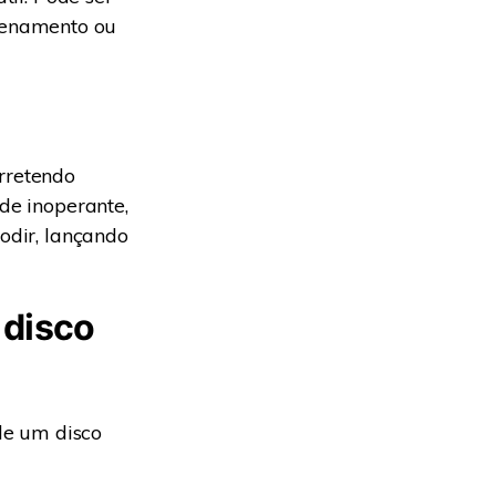
zenamento ou
erretendo
ade inoperante,
lodir, lançando
 disco
de um disco