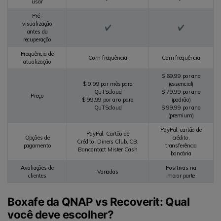
usar
Pré-
visualização
✔
✔
antes da
recuperação
Frequência de
Com frequência
Com frequência
atualização
$ 69,99 por ano
$ 9,99 por mês para
(essencial)
QuTScloud
$ 79,99 por ano
Preço
$ 99,99 por ano para
(padrão)
QuTScloud
$ 99,99 por ano
(premium)
PayPal, cartão de
PayPal, Cartão de
Opções de
crédito,
Crédito, Diners Club, CB,
pagamento
transferência
Bancontact Mister Cash
bancária
Avaliações de
Positivas na
Variadas
clientes
maior parte
Boxafe da QNAP vs Recoverit: Qual
você deve escolher?