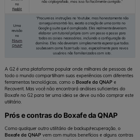
não criptografado, mas isso foi facilmente corrigido.”
no
Reddit
“Procurei as instruções no Youtube, mas honestamente não
consegui encontrá-las, exceto a criação de uma conta no
Uma
Google g suite que é complicada. Eles realmente deveriam
revisão
elaborar um tutorial próprio com um passo a passo para
no
todas as coisas necessárias, incluindo a configuração do
Fórum
domínio. Eles não deveriam simplesmente esperar que todos
QNAP
soubessem como fazer tudo isso, especialmente para novos
usuários não familiarizados com isto.
A G2 é uma plataforma popular onde milhares de pessoas de
todo o mundo compartilham suas experiências com diferentes
ferramentas tecnológicas, como o
Boxafe da QNAP
e
Recoverit. Mas você não encontrará análises suficientes do
Boxafe no G2 para ter uma ideia se deve ou não comprar este
utilitário.
Prós e contras do Boxafe da QNAP
Como qualquer outro utilitário de backup/recuperação, o
Boxafe da QNAP
vem com muitos benefícios e alguns contras