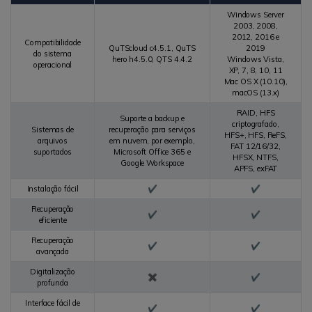
Windows Server
2003, 2008,
2012, 2016 e
Compatibilidade
QuTScloud c4.5.1, QuTS
2019
do sistema
hero h4.5.0, QTS 4.4.2
Windows Vista,
operacional
XP, 7, 8, 10, 11
Mac OS X (10.10),
macOS (13.x)
RAID, HFS
Suporte a backup e
criptografado,
Sistemas de
recuperação para serviços
HFS+, HFS, ReFS,
arquivos
em nuvem, por exemplo,
FAT 12/16/32,
suportados
Microsoft Office 365 e
HFSX, NTFS,
Google Workspace
APFS, exFAT
Instalação fácil
✔
✔
Recuperação
✔
✔
eficiente
Recuperação
✔
✔
avançada
Digitalização
✖
✔
profunda
Interface fácil de
✔
✔