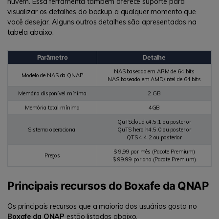
nuvem. Essa ferramenta também oferece suporte para
visualizar os detalhes do backup a qualquer momento que
você desejar. Alguns outros detalhes são apresentados na
tabela abaixo.
Parâmetro
Detalhe
NAS baseado em ARM de 64 bits
Modelo de NAS da QNAP
NAS baseado em AMD/Intel de 64 bits
Memória disponível mínima
2 GB
Memória total mínima
4GB
QuTScloud c4.5.1 ou posterior
Sistema operacional
QuTS hero h4.5.0 ou posterior
QTS 4.4.2 ou posterior
$ 9,99 por mês (Pacote Premium)
Preços
$ 99,99 por ano (Pacote Premium)
Principais recursos do Boxafe da QNAP
Os principais recursos que a maioria dos usuários gosta no
Boxafe da QNAP
estão listados abaixo.