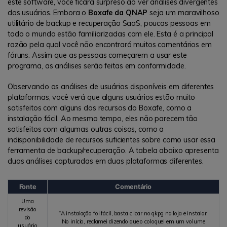
este software, você ficará surpreso ao ver análises divergentes
dos usuários. Embora o
Boxafe da QNAP
seja um maravilhoso
utilitário de backup e recuperação SaaS, poucas pessoas em
todo o mundo estão familiarizadas com ele. Esta é a principal
razão pela qual você não encontrará muitos comentários em
fóruns. Assim que as pessoas começarem a usar este
programa, as análises serão feitas em conformidade.
Observando as análises de usuários disponíveis em diferentes
plataformas, você verá que alguns usuários estão muito
satisfeitos com alguns dos recursos do Boxafe, como a
instalação fácil. Ao mesmo tempo, eles não parecem tão
satisfeitos com algumas outras coisas, como a
indisponibilidade de recursos suficientes sobre como usar essa
ferramenta de backup/recuperação. A tabela abaixo apresenta
duas análises capturadas em duas plataformas diferentes.
Fonte
Comentário
Uma
revisão
“A instalação foi fácil, basta clicar no qkpg na loja e instalar.
do
No início, reclamei dizendo que o coloquei em um volume
usuário