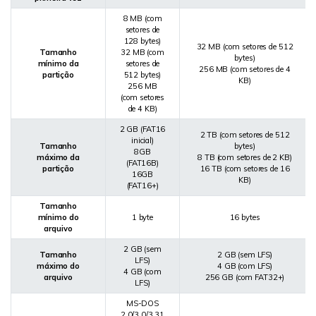
8 MB (com
setores de
128 bytes)
32 MB (com setores de 512
Tamanho
32 MB (com
bytes)
mínimo da
setores de
256 MB (com setores de 4
partição
512 bytes)
KB)
256 MB
(com setores
de 4 KB)
2 GB (FAT16
2 TB (com setores de 512
inicial)
Tamanho
bytes)
8GB
máximo da
8 TB (com setores de 2 KB)
(FAT16B)
partição
16 TB (com setores de 16
16GB
KB)
(FAT16+)
Tamanho
mínimo do
1 byte
16 bytes
arquivo
2 GB (sem
Tamanho
2 GB (sem LFS)
LFS)
máximo do
4 GB (com LFS)
4 GB (com
arquivo
256 GB (com FAT32+)
LFS)
MS-DOS
2.0/3.0/3.31