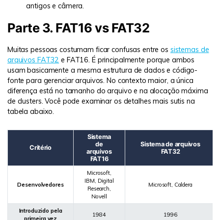
antigos e câmera.
Parte 3. FAT16 vs FAT32
Muitas pessoas costumam ficar confusas entre os
sistemas de
arquivos FAT32
e FAT16. É principalmente porque ambos
usam basicamente a mesma estrutura de dados e código-
fonte para gerenciar arquivos. No contexto maior, a única
diferença está no tamanho do arquivo e na alocação máxima
de clusters. Você pode examinar os detalhes mais sutis na
tabela abaixo.
Sistema
de
Sistema de arquivos
Critério
arquivos
FAT32
FAT16
Microsoft,
IBM, Digital
Desenvolvedores
Microsoft, Caldera
Research,
Novell
Introduzido pela
1984
1996
primeira vez