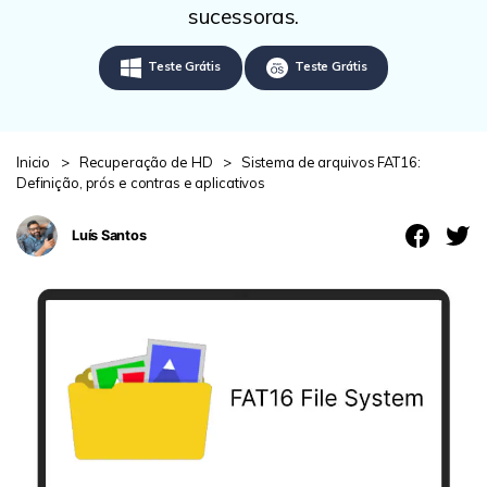
search
sucessoras.
ENCONTRAR MAIS SOLUÇÕES
Teste Grátis
Teste Grátis
Teste Online
Recoverit Grátis
Recupere dados perdidos/excluídos gratuitamente
Inicio
>
Recuperação de HD
>
Sistema de arquivos FAT16:
Teste Grátis
Definição, prós e contras e aplicativos
Luís Santos
Outros Produtos
Repairit - Reparar Dados
UBackit - Backup de Dados