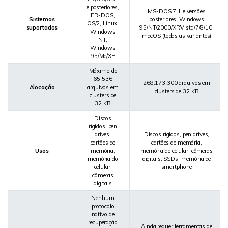
e posteriores,
MS-DOS 7.1 e versões
ER-DOS,
Sistemas
posteriores, Windows
OS/2, Linux,
suportados
95/NT/2000/XP/Vista/7/8/10.
Windows
macOS (todas as variantes)
NT,
Windows
95/Me/XP
Máximo de
65.536
268.173.300 arquivos em
Alocação
arquivos em
clusters de 32 KB
clusters de
32 KB
Discos
rígidos, pen
drives,
Discos rígidos, pen drives,
cartões de
cartões de memória,
Usos
memória,
memória de celular, câmeras
memória do
digitais, SSDs, memória de
celular,
smartphone
câmeras
digitais
Nenhum
protocolo
nativo de
recuperação
Ainda requer
ferramentas de