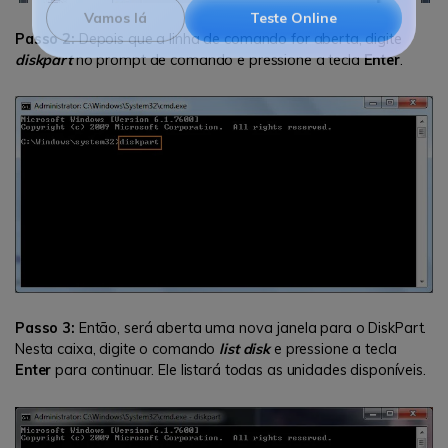
Passo 2:
Depois que a linha de comando for aberta, digite
Vamos lá
Teste Online
diskpart
no prompt de comando e pressione a tecla
Enter
.
Passo 3:
Então, será aberta uma nova janela para o DiskPart.
Nesta caixa, digite o comando
list disk
e pressione a tecla
Enter
para continuar. Ele listará todas as unidades disponíveis.