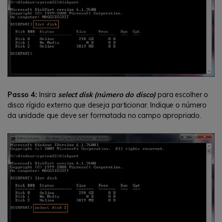
Passo 4:
Insira
select disk (número do disco)
para escolher o
disco rígido externo que deseja particionar. Indique o número
da unidade que deve ser formatada no campo apropriado.