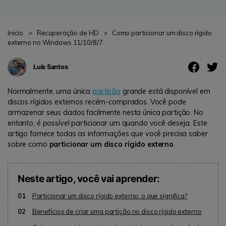
search
ENCONTRAR MAIS SOLUÇÕES
Teste Online
Inicio
>
Recuperação de HD
>
Como particionar um disco rígido
externo no Windows 11/10/8/7
Recoverit Grátis
Recupere dados perdidos/excluídos gratuitamente
Luís Santos
Teste Grátis
Normalmente, uma única
partição
grande está disponível em
discos rígidos externos recém-comprados. Você pode
armazenar seus dados facilmente nesta única partição. No
entanto, é possível particionar um quando você deseja. Este
Outros Produtos
artigo fornece todas as informações que você precisa saber
sobre como
particionar um disco rígido externo
.
Repairit - Reparar Dados
UBackit - Backup de Dados
Neste artigo, você vai aprender:
01
Particionar um disco rígido externo: o que significa?
02
Benefícios de criar uma partição no disco rígido externo