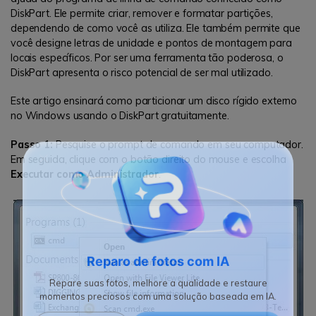
DiskPart. Ele permite criar, remover e formatar partições,
dependendo de como você as utiliza. Ele também permite que
você designe letras de unidade e pontos de montagem para
locais específicos. Por ser uma ferramenta tão poderosa, o
DiskPart apresenta o risco potencial de ser mal utilizado.
Este artigo ensinará como particionar um disco rígido externo
no Windows usando o DiskPart gratuitamente.
Passo 1:
Pesquise o prompt de comando em seu computador.
Em seguida, clique com o botão direito do mouse e escolha
Executar como Administrador
.
Reparo de fotos com IA
Repare suas fotos, melhore a qualidade e restaure
momentos preciosos com uma solução baseada em IA.