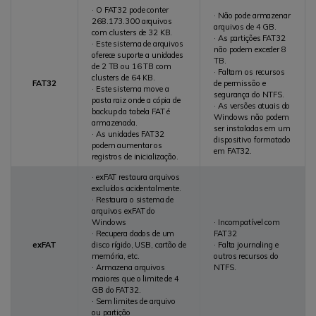
· O FAT32 pode conter
· Não pode armazenar
268.173.300 arquivos
arquivos de 4 GB.
com clusters de 32 KB.
· As partições FAT32
· Este sistema de arquivos
não podem exceder 8
oferece suporte a unidades
TB.
de 2 TB ou 16 TB com
· Faltam os recursos
clusters de 64 KB.
FAT32
de permissão e
· Este sistema move a
segurança do NTFS.
pasta raiz onde a cópia de
· As versões atuais do
backup da tabela FAT é
Windows não podem
armazenada.
ser instaladas em um
· As unidades FAT32
dispositivo formatado
podem aumentar os
em FAT32.
registros de inicialização.
· exFAT restaura arquivos
excluídos acidentalmente.
· Restaura o sistema de
arquivos exFAT do
Windows
· Incompatível com
· Recupera dados de um
FAT32
exFAT
disco rígido, USB, cartão de
· Falta journaling e
memória, etc.
outros recursos do
· Armazena arquivos
NTFS.
maiores que o limite de 4
GB do FAT32.
· Sem limites de arquivo
ou partição