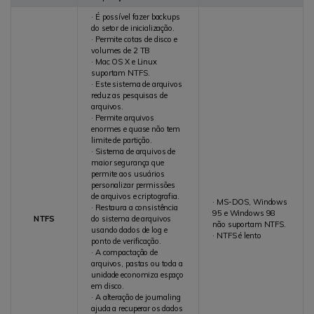
· É possível fazer backups
do setor de inicialização.
· Permite cotas de disco e
volumes de 2 TB
· Mac OS X e Linux
suportam NTFS.
· Este sistema de arquivos
reduz as pesquisas de
arquivos.
· Permite arquivos
enormes e quase não tem
limite de partição.
· Sistema de arquivos de
maior segurança que
permite aos usuários
personalizar permissões
de arquivos e criptografia.
· MS-DOS, Windows
· Restaura a consistência
95 e Windows 98
NTFS
do sistema de arquivos
não suportam NTFS.
usando dados de log e
· NTFS é lento
ponto de verificação.
· A compactação de
arquivos, pastas ou toda a
unidade economiza espaço
em disco.
· A alteração de journaling
ajuda a recuperar os dados