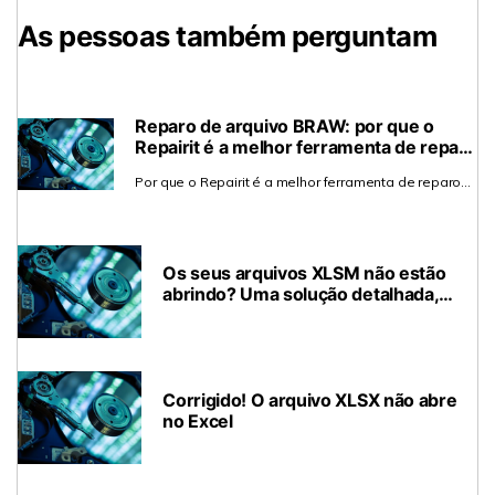
As pessoas também perguntam
Reparo de arquivo BRAW: por que o
Repairit é a melhor ferramenta de reparo
de dados?
Por que o Repairit é a melhor ferramenta de reparo
de dados para reparar arquivos BRAW? Nossa
eficácia é demonstrada por uma alta taxa de
sucesso, métricas precisas de restauração e ampla
compatibilidade com editores de vídeo. Por favor,
Os seus arquivos XLSM não estão
verifique.
abrindo? Uma solução detalhada,
passo a passo
Corrigido! O arquivo XLSX não abre
no Excel