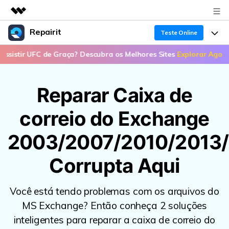
Repairit
Produtos em destaque
Teste Online
Criatividade digital com IA generativa
ir UFC de Graça? Descubra os Melhores Sites
Explorar Agora >>
📣
Produtos
Negócios
Utilitários
Visão geral
Recuperação de dados
Funcionalidades
Sobre nós
Reparar Caixa de
Soluções
Reparo de arquivo corrompido
Recuperação de Dados
Sala de imprensa
Por que Repairit
correio do Exchange
Repairit for Email
Reparação de Vídeos
Soluções para Arquivos
2003/2007/2010/2013
Loja
Recursos
Backup de dados
Backup de Dados
Soluções para Computador
Corrupta Aqui
Suporte
Preços
Guia em Vídeo
Soluções para Dispositivos de Armazenamento
Suporte
Você está tendo problemas com os arquivos do
Teste Online
Entrar
MS Exchange? Então conheça 2 soluções
PROCURE MAIS SOLUÇÕES
Sobre Nós
inteligentes para reparar a caixa de correio do