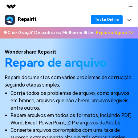
Repairit
Produtos em destaque
Teste Online
Criatividade digital com IA generativa
Graça? Descubra os Melhores Sites
Explorar Agora >>
📣 Onde As
Produtos
Negócios
Utilitários
Visão geral
Recuperação de dados
Funcionalidades
Sobre nós
Wondershare Repairit
Soluções
Reparo de arquivo
Reparo de arquivo corrompido
Recuperação de Dados
Por que Repairit
Sala de imprensa
Repairit for Email
Repare documentos com vários problemas de corrupção
Reparação de Vídeos
Soluções para Arquivos
Recursos
Loja
seguindo etapas simples.
Backup de dados
Backup de Dados
Corrija todos os problemas de arquivo, como arquivos
Soluções para Computador
Preços
Suporte
em branco, arquivos que não abrem, arquivos ilegíveis,
Guia em Vídeo
Soluções para Dispositivos de Armazenamento
entre outros.
Suporte
Repare arquivos em todos os formatos, incluindo PDF,
Teste Online
Entrar
PROCURE MAIS SOLUÇÕES
Word, Excel, PowerPoint, ZIP e arquivos da Adobe.
Sobre Nós
Conserte arquivos corrompidos com uma taxa de
Revisão
sucesso extremamente alta em três etapas simples.