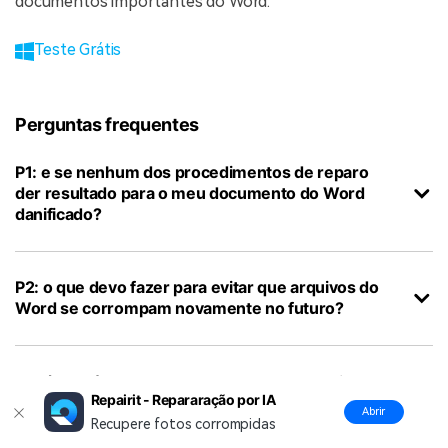
documentos importantes do Word.
Teste Grátis
Perguntas frequentes
P1: e se nenhum dos procedimentos de reparo
der resultado para o meu documento do Word
danificado?
P2: o que devo fazer para evitar que arquivos do
Word se corrompam novamente no futuro?
P3: é possível recuperar dados de um arquivo do
Repairit - Repararação por IA
Word que foi gravemente corrompido e excluído?
Abrir
Recupere fotos corrompidas