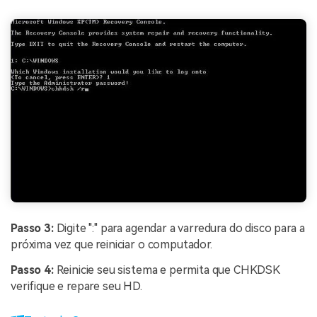
Passo 3:
Digite ":" para agendar a varredura do disco para a
próxima vez que reiniciar o computador.
Passo 4:
Reinicie seu sistema e permita que CHKDSK
verifique e repare seu HD.