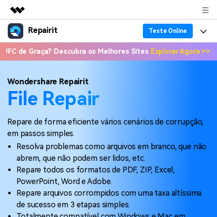
Repairit
Produtos em destaque
Teste Online
Criatividade digital com IA generativa
Graça? Descubra os Melhores Sites
Explorar Agora >>
📣 Onde As
Produtos
Negócios
Utilitários
Visão geral
Recuperação de dados
Funcionalidades
Sobre nós
Wondershare Repairit
Soluções
File Repair
Reparo de arquivo corrompido
Recuperação de Dados
Por que Repairit
Sala de imprensa
Repairit for Email
Repare de forma eficiente vários cenários de corrupção,
Reparação de Vídeos
Soluções para Arquivos
Recursos
Loja
em passos simples.
Backup de dados
Backup de Dados
Resolva problemas como arquivos em branco, que não
Soluções para Computador
Preços
Suporte
abrem, que não podem ser lidos, etc.
Guia em Vídeo
Soluções para Dispositivos de Armazenamento
Repare todos os formatos de PDF, ZIP, Excel,
Suporte
PowerPoint, Word e Adobe.
Teste Online
Entrar
PROCURE MAIS SOLUÇÕES
Repare arquivos corrompidos com uma taxa altíssima
Sobre Nós
de sucesso em 3 etapas simples.
Revisão
Totalmente compatível com Windows e Mac em