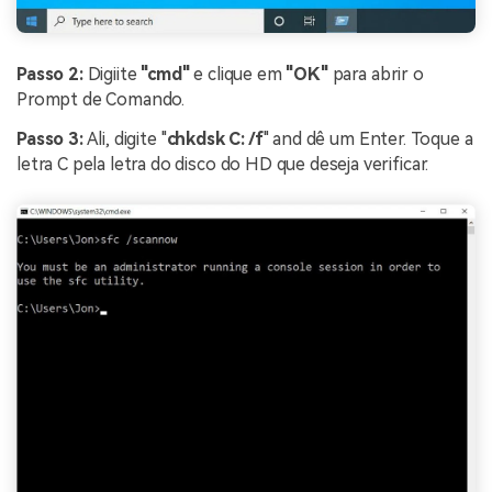
Passo 2:
Digiite
"cmd"
e clique em
"OK"
para abrir o
Prompt de Comando.
Passo 3:
Ali, digite "
chkdsk C: /f
" and dê um Enter. Toque a
letra C pela letra do disco do HD que deseja verificar.