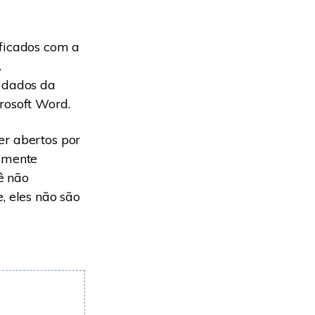
ificados com a
.
s dados da
rosoft Word.
r abertos por
almente
ê não
, eles não são