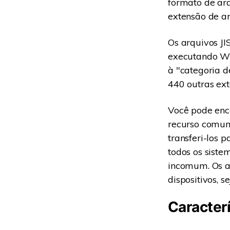
formato de arq
extensão de arq
Os arquivos JI
executando Wi
à "categoria 
440 outras ex
Você pode enco
recurso comum
transferi-los p
todos os sist
incomum. Os a
dispositivos, s
Caracterí