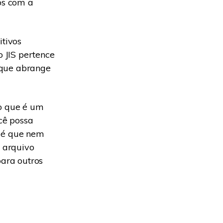
os com a
itivos
 JIS pertence
 que abrange
 o que é um
cê possa
to é que nem
 arquivo
ara outros