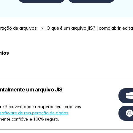
Ver todos os produtos
VERIFIQUE TODOS OS RECURSOS
ração de arquivos
>
O que é um arquivo JIS? | como abrir, edita
ntos
entalmente um arquivo JIS
 Recoverit pode recuperar seus arquivos
software de recuperação de dados
almente confiável e 100% seguro.