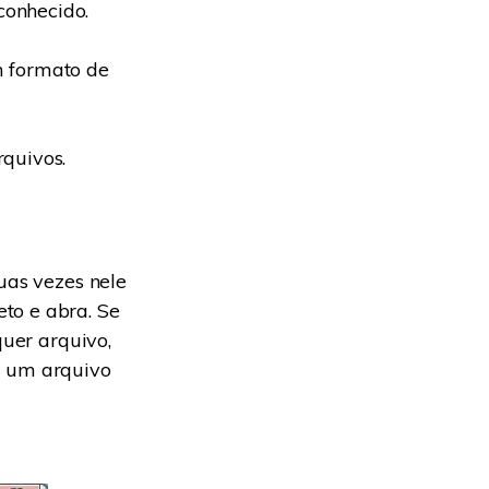
conhecido.
m formato de
quivos.
uas vezes nele
to e abra. Se
quer arquivo,
m um arquivo