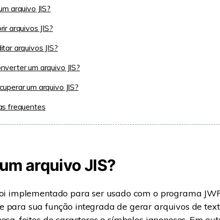
um arquivo JIS?
ir arquivos JIS?
tar arquivos JIS?
verter um arquivo JIS?
uperar um arquivo JIS?
as frequentes
 um arquivo JIS?
 foi implementado para ser usado com o programa JWP
e para sua função integrada de gerar arquivos de tex
nesa, feitos de caracteres e símbolos japoneses. Em out