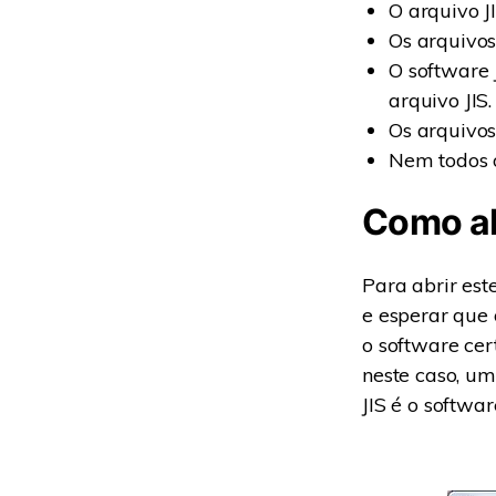
O arquivo J
Os arquivos
O software 
arquivo JIS.
Os arquivos
Nem todos 
Como ab
Para abrir est
e esperar que
o software cer
neste caso, u
JIS é o softwa