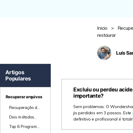
Inicio
>
Recupe
restaurar
Luís Sa
Artigos
Populares
Excluiu ou perdeu acid
importante?
Recuperar arquivos
Sem problemas. O Wondershare
Recuperação de
jis perdidos em 3 passos. Este
PDF - Um
Dois métodos
definitivo e profissional é tot
método fácil
para recuperar
para recuperar
Top 6 Programas
facilmente
arquivos PDF
Gratuitos para