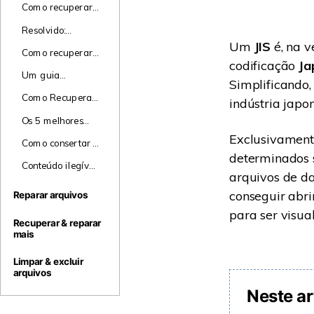
arquivos do
Como recuperar
Perdidos
Recuperar
Powerpoint
uma planilha do
Arquivos
Resolvido:
Excel que não foi
arquivo ou
Um
JIS
é, na v
salva?
Como recuperar
diretório está
codificação
Ja
arquivos
corrompido ou
Um guia
excluídos do
Simplificando,
ilegível
abrangente sobre
Google Drive:
Como Recuperar
indústria japo
como recuperar
Guias passo a
um Documento
arquivos Excel
Os 5 melhores
passo
do Word que
não salvos
reparos de
Exclusivament
Não foi Salvo
Como consertar o
arquivos XLS
determinados s
arquivo que não
online que você
Conteúdo ilegível
foi aberto no
arquivos de d
pode testar!
no Word?
modo de
conseguir abri
Conserte com 6
Reparar arquivos
exibição
métodos
para ser visua
protegido?
testados!
Recuperar & reparar
mais
Limpar & excluir
arquivos
Neste ar