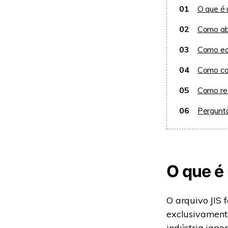
01
O que é 
02
Como abr
03
Como edi
04
Como con
05
Como rec
06
Pergunt
O que é
O arquivo JIS
exclusivament
indústria japo