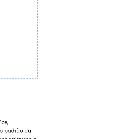
ce,
to padrão da
ras palavras, o