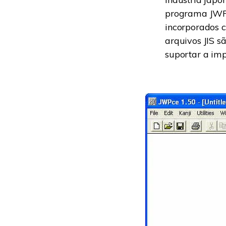
programa JWPce
incorporados c
arquivos JIS s
suportar a im