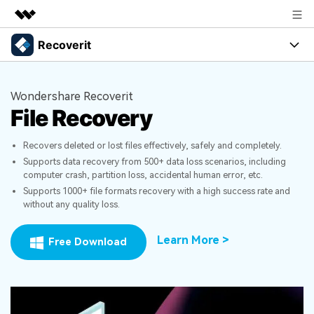
Recoverit
Produtos em destaque
Criatividade digital com IA generativa
Produtos
Negócios
Utilitários
Wondershare Recoverit
Visão geral
File Recovery
Recursos
Sobre nós
Soluções
Recoverit para Windows
Recovers deleted or lost files effectively, safely and completely.
Recuperar arquivos de mídia
Uma ferramenta líder de recuperação de dados para
Sala de imprensa
Soluções
Supports data recovery from 500+ data loss scenarios, including
Windows
computer crash, partition loss, accidental human error, etc.
Recuperar arquivos de documentos
Soluções de arquivos
Loja
Porque Recoverit
Supports 1000+ file formats recovery with a high success rate and
Teste Grátis
without any quality loss.
Recuperação de dispositivos
Soluções para computadores
Especialista em recuperação de dados
Suporte
Guide
Learn More >
Free Download
Soluções para armazenamento
Histórias de usuários
Recoverit para Mac
Entrar
Soluções de backup
Recupere dados ilimitados do sistema Mac
VERIFIQUE TODOS OS RECURSOS
Tema Quente
Teste Grátis