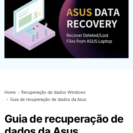
search
ENCONTRAR MAIS SOLUÇÕES
Recoverit Grátis
Recupere dados perdidos/excluídos gratuitamente
Teste Grátis
Outros Produtos
Repairit - Reparar Dados
Home
Recuperação de dados Windows
UBackit - Backup de Dados
Guia de recuperação de dados da Asus
Guia de recuperação de
dados da Asus