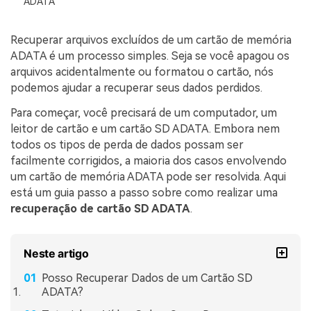
search
ADATA
ENCONTRAR MAIS SOLUÇÕES
Recuperar arquivos excluídos de um cartão de memória
ADATA é um processo simples. Seja se você apagou os
Recoverit Grátis
arquivos acidentalmente ou formatou o cartão, nós
Recupere dados perdidos/excluídos gratuitamente
podemos ajudar a recuperar seus dados perdidos.
Para começar, você precisará de um computador, um
Teste Grátis
leitor de cartão e um cartão SD ADATA. Embora nem
todos os tipos de perda de dados possam ser
facilmente corrigidos, a maioria dos casos envolvendo
um cartão de memória ADATA pode ser resolvida. Aqui
Outros Produtos
está um guia passo a passo sobre como realizar uma
Repairit - Reparar Dados
recuperação de cartão SD ADATA
.
UBackit - Backup de Dados
Neste artigo
Posso Recuperar Dados de um Cartão SD
ADATA?