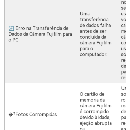
nov
se a
Uma
est
transferência
volt
de dados falha
cart
🔄 Erro na Transferência de
antes de ser
mem
Dados da Câmera Fujifilm para
concluída da
câm
o PC
câmera Fujifilm
cont
para o
use
computador.
sof
rec
de 
para
recu
Use
O cartão de
sof
memória da
rob
câmera Fujifilm
rec
é corrompido
de 
�?Fotos Corrompidas
devido à idade,
par
ejeção abrupta
rec
ou
arqu