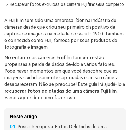
search
ENCONTRAR MAIS SOLUÇÕES
Recuperar fotos excluídas da câmera Fujifilm: Guia completo
Teste Online
A Fujifilm tem sido uma empresa líder na indústria de
Recoverit Grátis
câmeras desde que criou seu primeiro dispositivo de
captura de imagens na metade do século 1900. Também
Recupere dados perdidos/excluídos gratuitamente
é conhecida como Fuji, famosa por seus produtos de
fotografia e imagem.
Teste Grátis
No entanto, as câmeras Fujifilm também estão
propensas a perda de dados devido a vários fatores.
Pode haver momentos em que você descobre que as
Outros Produtos
imagens cuidadosamente capturadas com sua câmera
desapareceram. Não se preocupe! Este guia irá ajudá-lo a
Repairit - Reparar Dados
recuperar fotos deletadas de uma câmera Fujifilm
.
UBackit - Backup de Dados
Vamos aprender como fazer isso.
Neste artigo
Posso Recuperar Fotos Deletadas de uma