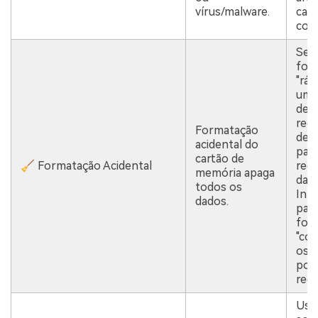
vírus/malware.
car
cor
Se f
for
"ráp
um 
de
rec
Formatação
de 
acidental do
para
cartão de
🧹 Formatação Acidental
rec
memória apaga
dad
todos os
Infe
dados.
para
for
"com
os 
pod
rec
Use