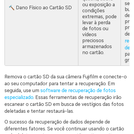
set
ou exposição a
🔨 Dano Físico ao Cartão SD
bus
condições
de
extremas, pode
prof
levar à perda
pro
de fotos ou
de
s
vídeos
preciosos
rec
armazenados
de 
no cartão.
par
grav
Remova o cartão SD da sua câmera Fujifilm e conecte-o
ao seu computador para tentar a recuperação. Em
seguida, use um
software de recuperação de fotos
especializado
. Essas ferramentas de recuperação irão
escanear o cartão SD em busca de vestígios das fotos
deletadas e tentar restaurá-las.
O sucesso da recuperação de dados depende de
diferentes fatores. Se você continuar usando o cartão