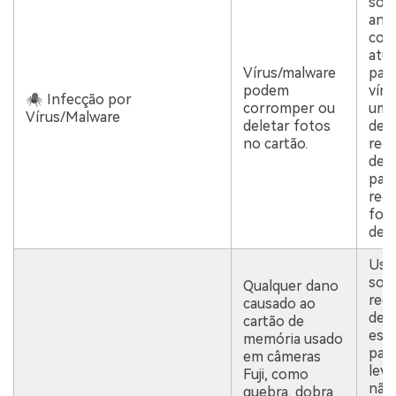
sof
anti
conf
atua
Vírus/malware
para
podem
víru
🕷 Infecção por
corromper ou
um 
Vírus/Malware
deletar fotos
de
no cartão.
rec
de 
par
recu
fot
dele
Use
sof
Qualquer dano
rec
causado ao
de 
cartão de
espe
memória usado
par
em câmeras
leve
Fuji, como
não
quebra, dobra