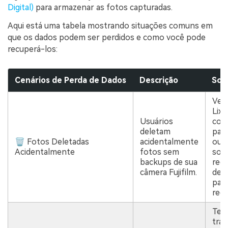
Digital)
para armazenar as fotos capturadas.
Aqui está uma tabela mostrando situações comuns em
que os dados podem ser perdidos e como você pode
recuperá-los:
Cenários de Perda de Dados
Descrição
Sol
Veri
Lixe
Usuários
com
deletam
para
🗑 Fotos Deletadas
acidentalmente
ou 
Acidentalmente
fotos sem
sof
backups de sua
rec
câmera Fujifilm.
de 
par
recu
Ten
tran